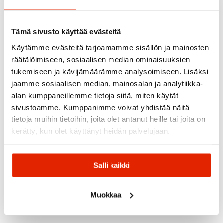
Suositeltua sinulle
Tämä sivusto käyttää evästeitä
ALE
ALE
ALE
Käytämme evästeitä tarjoamamme sisällön ja mainosten
räätälöimiseen, sosiaalisen median ominaisuuksien
tukemiseen ja kävijämäärämme analysoimiseen. Lisäksi
jaamme sosiaalisen median, mainosalan ja analytiikka-
alan kumppaneillemme tietoja siitä, miten käytät
PUNAINEN
sivustoamme. Kumppanimme voivat yhdistää näitä
Löffler
Maloja
Norrøna
tietoja muihin tietoihin, joita olet antanut heille tai joita on
Löffler
Patagonia
Maloja
Midlayer
Norrona
kerätty, kun olet käyttänyt heidän palvelujaan.
Rukka
Ronchim.
Stripes
Patagonia
Lofoten
Rukka
Mountain
Transtex
R1® Air
Hiloflex2
Murtu
Miesten
Miesten
Crewneck
Miesten
Miesten
Fleece
Paita
Miesten
Takki
Salli kaikki
Paita
Fleecepaita
99,00
€
75,00
€
94,50
€
Alkuperäinen
Nykyinen
Alkuperäinen
Nykyinen
Alkuperäi
Nykyinen
49,95
€
100,00
€
180,00
€
99,90
€
189,00
€
hinta
hinta
hinta
hinta
hinta
hinta
Muokkaa
oli:
on:
oli:
on:
oli:
on:
180,00 €.
99,00 €.
99,90 €.
75,00 €.
189,00 €.
94,50 €.