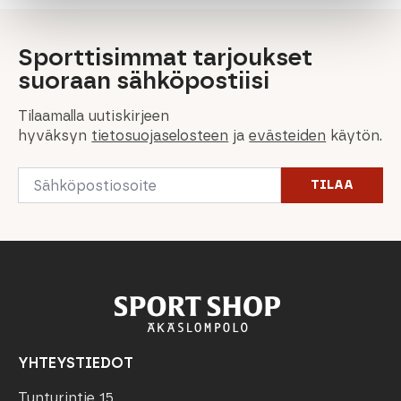
Sporttisimmat tarjoukset
suoraan sähköpostiisi
Tilaamalla uutiskirjeen
hyväksyn
tietosuojaselosteen
ja
evästeiden
käytön.
Email
TILAA
*
YHTEYSTIEDOT
Tunturintie 15