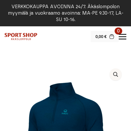
VERKKOKAUPPA AVOINNA 24/7. Äkäslompolon
myymälä ja vuokraamo avoinna: MA-PE 9.30-17, LA-
SU 10-16.
0
0,00
€