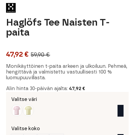
Haglöfs Tee Naisten T-
paita
47,92
€
59,90
€
Alkuperäinen
Nykyinen
hinta
hinta
Monikäyttöinen t-paita arkeen ja ulkoiluun. Pehmeä,
hengittävä ja valmistettu vastuullisesti 100 %
oli:
on:
luomupuuvillasta.
59,90 €.
47,92 €.
Alin hinta 30-päivän ajalta:
47,92
€
Valitse väri
Valitse koko