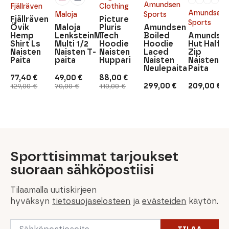
Amundsen
Fjällräven
Clothing
Amundsen
Maloja
Sports
Fjällräven
Picture
Sports
Övik
Maloja
Pluris
Amundsen
Hemp
LenksteinM.
Tech
Boiled
Amundse
Shirt Ls
Multi 1/2
Hoodie
Hoodie
Hut Half
Naisten
Naisten T-
Naisten
Laced
Zip
Paita
paita
Huppari
Naisten
Naisten
Neulepaita
Paita
77,40
€
49,00
€
88,00
€
Alkuperäinen
Nykyinen
Alkuperäinen
Nykyinen
Alkuperäinen
Nykyinen
299,00
€
209,00
€
129,00
€
70,00
€
110,00
€
hinta
hinta
hinta
hinta
hinta
hinta
oli:
on:
oli:
on:
oli:
on:
129,00 €.
77,40 €.
70,00 €.
49,00 €.
110,00 €.
88,00 €.
Sporttisimmat tarjoukset
suoraan sähköpostiisi
Tilaamalla uutiskirjeen
hyväksyn
tietosuojaselosteen
ja
evästeiden
käytön.
Email