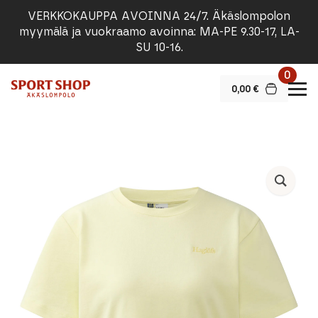
VERKKOKAUPPA AVOINNA 24/7. Äkäslompolon
myymälä ja vuokraamo avoinna: MA-PE 9.30-17, LA-
SU 10-16.
0
0,00
€