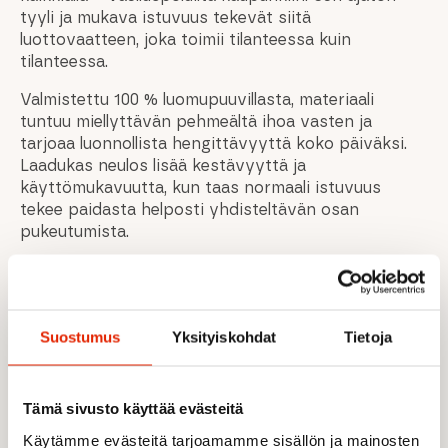
tyyli ja mukava istuvuus tekevät siitä
luottovaatteen, joka toimii tilanteessa kuin
tilanteessa.
Valmistettu 100 % luomupuuvillasta, materiaali
tuntuu miellyttävän pehmeältä ihoa vasten ja
tarjoaa luonnollista hengittävyyttä koko päiväksi.
Laadukas neulos lisää kestävyyttä ja
käyttömukavuutta, kun taas normaali istuvuus
tekee paidasta helposti yhdisteltävän osan
pukeutumista.
Tuotteen ominaisuudet
100 % luomupuuvillaa – ekologinen ja
ihoystävällinen valinta
Suostumus
Yksityiskohdat
Tietoja
Pehmeä ja hengittävä materiaali
Kestävä neulos, 240 g/m²
Normaali istuvuus mukavaan käyttöön
Tämä sivusto käyttää evästeitä
Haglöfs-logo viimeisteltyyn ilmeeseen
Sopii sekä ulkoiluun että vapaa-aikaan
Käytämme evästeitä tarjoamamme sisällön ja mainosten