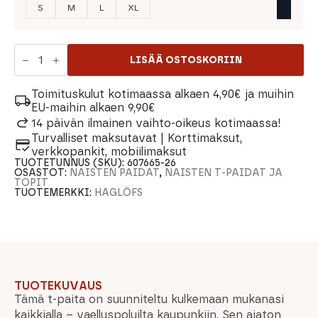
S
M
L
XL
Haglöfs
Tee
LISÄÄ OSTOSKORIIN
Naisten
T-
paita
Toimituskulut kotimaassa alkaen 4,90€ ja muihin
määrä
EU-maihin alkaen 9,90€
14 päivän ilmainen vaihto-oikeus kotimaassa!
Turvalliset maksutavat | Korttimaksut,
verkkopankit, mobiilimaksut
TUOTETUNNUS (SKU):
607665-26
OSASTOT:
NAISTEN PAIDAT
,
NAISTEN T-PAIDAT JA
TOPIT
TUOTEMERKKI:
HAGLÖFS
TUOTEKUVAUS
Tämä t-paita on suunniteltu kulkemaan mukanasi
kaikkialla – vaelluspoluilta kaupunkiin. Sen ajaton