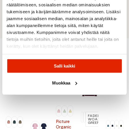
räätälöimiseen, sosiaalisen median ominaisuuksien
Materiaali
tukemiseen ja kävijämäärämme analysoimiseen. Lisäksi
jaamme sosiaalisen median, mainosalan ja analytiikka-
Neule: 100 % luomupuuvillaa, 240 g/m²
alan kumppaneillemme tietoja siitä, miten käytät
sivustoamme. Kumppanimme voivat yhdistää näitä
tietoja muihin tietoihin, joita olet antanut heille tai joita on
kerätty, kun olet käyttänyt heidän palvelujaan.
Suositeltua sinulle
Salli kaikki
ALE
ALE
ALE
Muokkaa
FADED
WOAD
KELTAINEN
Picture
GREEN
Organic