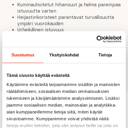
Kuminauhoitetut hihansuut ja helma parempaa
istuvuutta varten
Heijastinkoristeet parantavat turvallisuutta
ympäri vuorokauden
Urheilullinen istuvuus
Materiaali: 3-kerroksinen GORE-TEX Active, 100 %
polyamidia, pehmeä ja kevyt 30D:n palttinakangas,
Suostumus
Yksityiskohdat
Tietoja
ePTFE-kalvo, neuletausta. 95 g/m2, bluesign®-
sertifioitu Vesipilariarvo: > 28 000 mm, RET-arvo: 28
000 mm, RET-arvo: < 9
Tämä sivusto käyttää evästeitä
Käytämme evästeitä tarjoamamme sisällön ja mainosten
räätälöimiseen, sosiaalisen median ominaisuuksien
tukemiseen ja kävijämäärämme analysoimiseen. Lisäksi
jaamme sosiaalisen median, mainosalan ja analytiikka-
Suositeltua sinulle
alan kumppaneillemme tietoja siitä, miten käytät
sivustoamme. Kumppanimme voivat yhdistää näitä
tietoja muihin tietoihin, joita olet antanut heille tai joita on