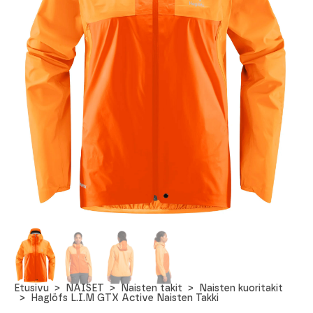
Etusivu
NAISET
Naisten takit
Naisten kuoritakit
Haglöfs L.I.M GTX Active Naisten Takki