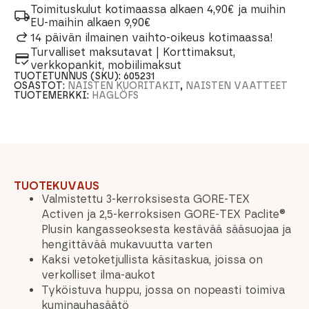
Toimituskulut kotimaassa alkaen 4,90€ ja muihin
EU-maihin alkaen 9,90€
14 päivän ilmainen vaihto-oikeus kotimaassa!
Turvalliset maksutavat | Korttimaksut,
verkkopankit, mobiilimaksut
TUOTETUNNUS (SKU):
605231
OSASTOT:
NAISTEN KUORITAKIT
,
NAISTEN VAATTEET
TUOTEMERKKI:
HAGLÖFS
TUOTEKUVAUS
Valmistettu 3-kerroksisesta GORE-TEX
Activen ja 2,5-kerroksisen GORE-TEX Paclite®
Plusin kangasseoksesta kestävää sääsuojaa ja
hengittävää mukavuutta varten
Kaksi vetoketjullista käsitaskua, joissa on
verkolliset ilma-aukot
Tyköistuva huppu, jossa on nopeasti toimiva
kuminauhasäätö