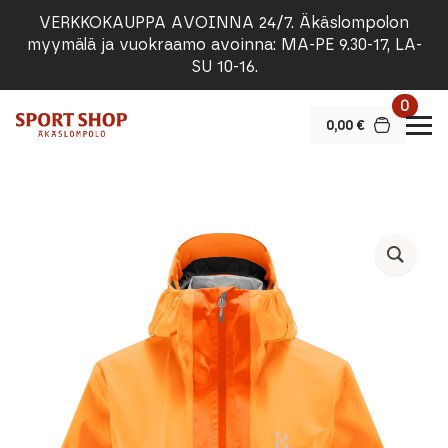
VERKKOKAUPPA AVOINNA 24/7. Äkäslompolon
myymälä ja vuokraamo avoinna: MA-PE 9.30-17, LA-
SU 10-16.
0
0,00
€