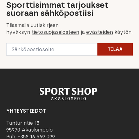
Sporttisimmat tarjoukset
suoraan sähköpostiisi
Tilaamalla uutiskirjeen
hyväksyn
tietosuojaselosteen
ja
evästeiden
käytön.
Email
TILAA
*
YHTEYSTIEDOT
Tunturintie 15
95970 Äkäslompolo
Puh. +358 16 569 099