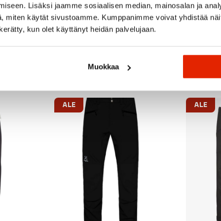
iseen. Lisäksi jaamme sosiaalisen median, mainosalan ja analy
, miten käytät sivustoamme. Kumppanimme voivat yhdistää näitä t
n kerätty, kun olet käyttänyt heidän palvelujaan.
Suositeltua sinulle
Muokkaa
ALE
ALE