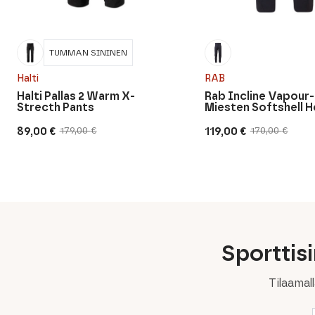
TUMMAN SININEN
Halti
RAB
Halti Pallas 2 Warm X-
Rab Incline Vapour-
Strecth Pants
Miesten Softshell 
89,00
€
119,00
€
179,00
€
170,00
€
Alkuperäinen
Nykyinen
Alkuperäinen
Nykyinen
hinta
hinta
hinta
hinta
oli:
on:
oli:
on:
179,00 €.
89,00 €.
170,00 €.
119,00 €.
Sporttis
Tilaamal