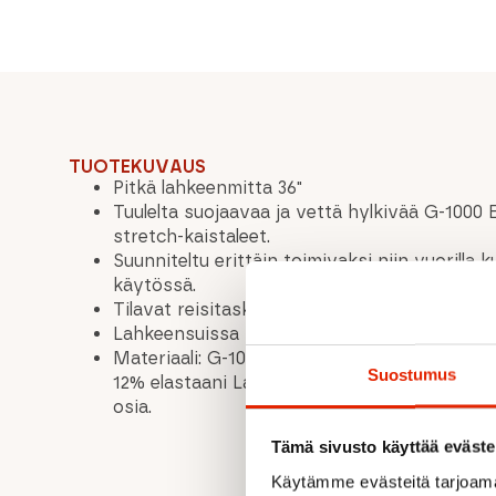
TUOTEKUVAUS
Pitkä lahkeenmitta 36"
Tuulelta suojaavaa ja vettä hylkivää G-1000 
stretch-kaistaleet.
Suunniteltu erittäin toimivaksi niin vuorilla 
käytössä.
Tilavat reisitaskut – toisessa napitus, toise
Lahkeensuissa säädettävät resorit ja kenkä
Materiaali: G-1000® Eco: 65 % polyesteriä, 3
Suostumus
12% elastaani Lakitiedot: Sisältää muuta kuin t
osia.
Tämä sivusto käyttää eväste
Käytämme evästeitä tarjoama