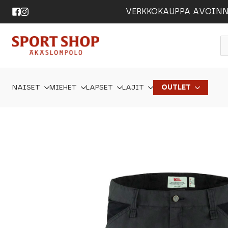
VERKKOKAUPPA AVOINNA 24
P
s
NAISET
MIEHET
LAPSET
LAJIT
OUTLET