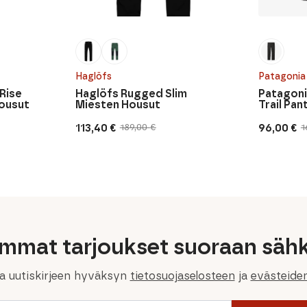
Haglöfs
Patagonia
Rise
Haglöfs Rugged Slim
Patagoni
Housut
Miesten Housut
Trail Pan
113,40
€
96,00
€
189,00
€
1
Alkuperäinen
Nykyinen
Alkuperä
Nykyine
hinta
hinta
hinta
hinta
oli:
on:
oli:
on:
189,00 €.
113,40 €.
160,00 €.
96,00 €.
immat tarjoukset suoraan sähk
la uutiskirjeen hyväksyn
tietosuojaselosteen
ja
evästeide
Email