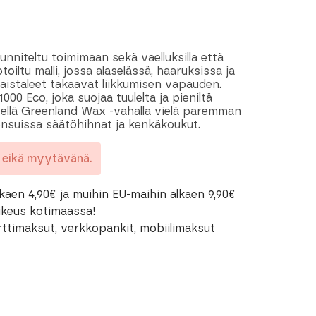
nniteltu toimimaan sekä vaelluksilla että
iltu malli, jossa alaselässä, haaruksissa ja
kaistaleet takaavat liikkumisen vapauden.
00 Eco, joka suojaa tuulelta ja pieniltä
tellä Greenland Wax -vahalla vielä paremman
nsuissa säätöhihnat ja kenkäkoukut.
a eikä myytävänä.
kaen 4,90€ ja muihin EU-maihin alkaen 9,90€
oikeus kotimaassa!
rttimaksut, verkkopankit, mobiilimaksut