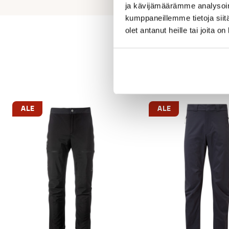
ja kävijämäärämme analysoim
kumppaneillemme tietoja siitä
olet antanut heille tai joita o
ALE
ALE