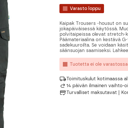
Varasto loppu
Kaipak Trousers -housut on suu
jokapäiväisessä käytössä. Muoto
polvitaipeissa olevat stretch-
Päämateriaalina on kestävä G-10
sadekuuroilta. Se voidaan käsi
säänsuojan saamiseksi. Lahkee
Tuotetta ei ole varastoss
Toimituskulut kotimaassa al
14 päivän ilmainen vaihto-
Turvalliset maksutavat | Ko