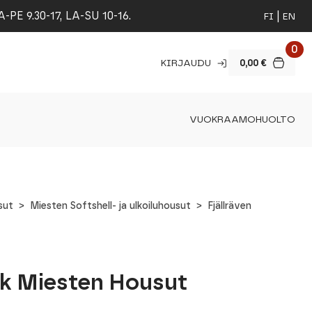
 9.30-17, LA-SU 10-16.
FI
EN
0
KIRJAUDU
0,00
€
VUOKRAAMO
HUOLTO
sut
Miesten Softshell- ja ulkoiluhousut
Fjällräven
ak Miesten Housut