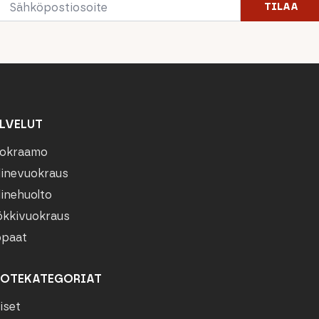
TILAA
*
LVELUT
okraamo
linevuokraus
linehuolto
kkivuokraus
paat
OTEKATEGORIAT
iset