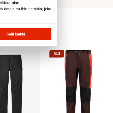
tiikka-alan
ietoja muihin tietoihin, joita
Salli kaikki
ALE