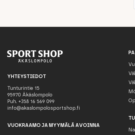
PA
Vu
Vä
YHTEYSTIEDOT
Vä
Tunturintie 15
Mö
95970 Äkäslompolo
Op
Puh. +358 16 569 099
info@akaslompolosportshop.fi
TU
VUOKRAAMO JA MYYMÄLÄ AVOINNA
Na