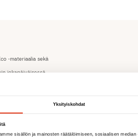
Eco -materiaalia sekä
kuin jokapäiväisessä
ssa vetoketju.
koukut.
5 % puuvillaa 88% polyamidi,
Yksityiskohdat
ekstiiliä olevia eläinperäisiä
itä
mme sisällön ja mainosten räätälöimiseen, sosiaalisen median