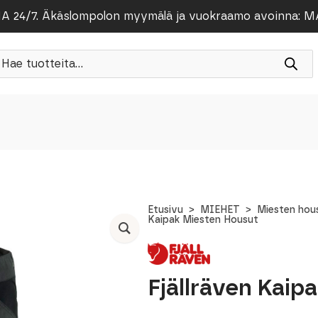
/7. Äkäslompolon myymälä ja vuokraamo avoinna: MA-PE
roducts
earch
Etusivu
MIEHET
Miesten hou
Kaipak Miesten Housut
Fjällräven Kaip