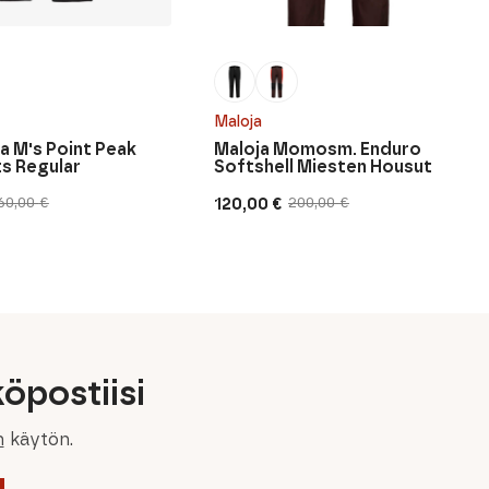
Maloja
a M's Point Peak
Maloja Momosm. Enduro
ts Regular
Softshell Miesten Housut
120,00
€
60,00
€
200,00
€
inen
n
Alkuperäinen
Nykyinen
hinta
hinta
oli:
on:
200,00 €.
120,00 €.
öpostiisi
n
käytön.