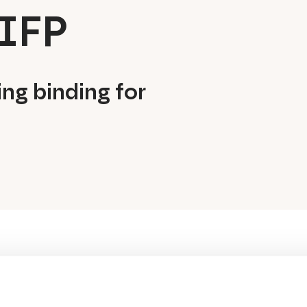
IFP
g binding for
Suositeltua sinulle