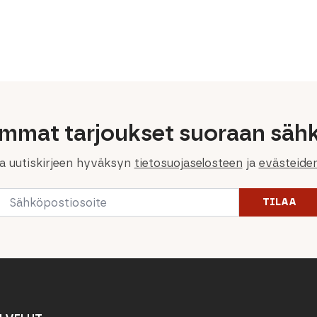
immat tarjoukset suoraan sähk
la uutiskirjeen hyväksyn
tietosuojaselosteen
ja
evästeide
Email
TILAA
*