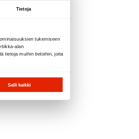
Tietoja
 ominaisuuksien tukemiseen
tiikka-alan
ietoja muihin tietoihin, joita
Salli kaikki