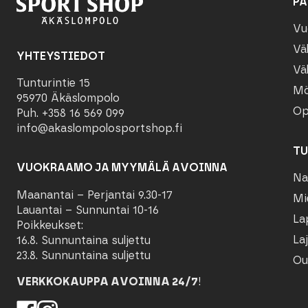
PA
Vu
Vä
YHTEYSTIEDOT
Vä
Tunturintie 15
Mö
95970 Äkäslompolo
Op
Puh. +358 16 569 099
info@akaslompolosportshop.fi
TU
VUOKRAAMO JA MYYMÄLÄ AVOINNA
Na
Maanantai – Perjantai 9.30-17
Mi
Lauantai – Sunnuntai 10-16
La
Poikkeukset:
Laj
16.8. Sunnuntaina suljettu
23.8. Sunnuntaina suljettu
Ou
VERKKOKAUPPA AVOINNA 24/7
!