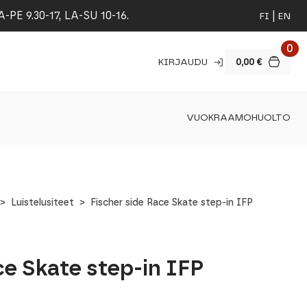
 9.30-17, LA-SU 10-16.
FI
EN
0
KIRJAUDU
0,00
€
VUOKRAAMO
HUOLTO
Luistelusiteet
Fischer side Race Skate step-in IFP
ce Skate step-in IFP