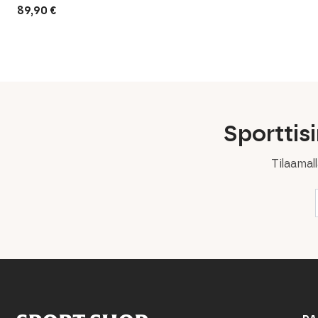
89,90
€
Sporttis
Tilaamal