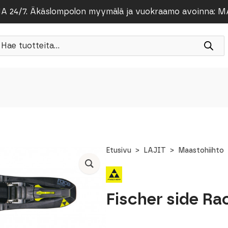
/7. Äkäslompolon myymälä ja vuokraamo avoinna: MA-PE
roducts
earch
Etusivu
LAJIT
Maastohiihto
Fischer side Ra