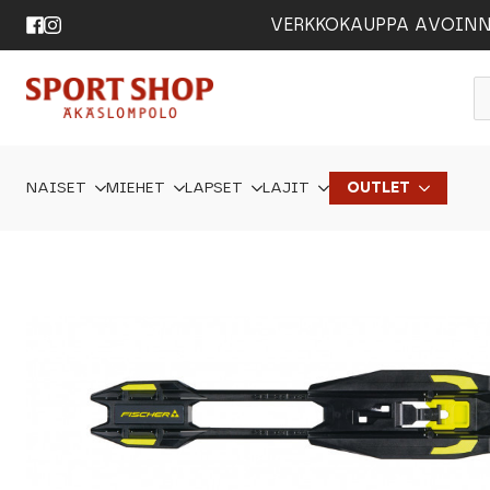
VERKKOKAUPPA AVOINNA 24
P
s
NAISET
MIEHET
LAPSET
LAJIT
OUTLET