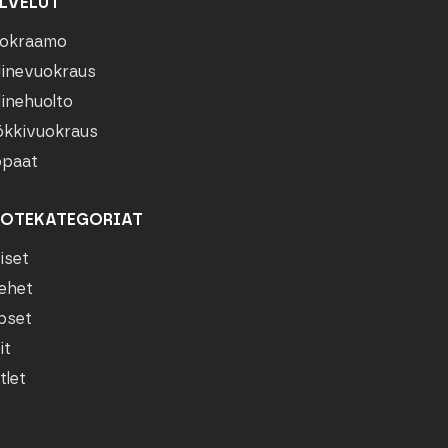
LVELUT
okraamo
linevuokraus
linehuolto
kkivuokraus
paat
OTEKATEGORIAT
iset
ehet
pset
it
tlet