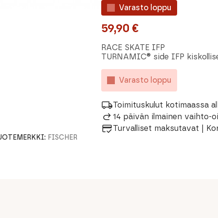
Varasto loppu
59,90
€
RACE SKATE IFP
TURNAMIC® side IFP kiskollise
Varasto loppu
Toimituskulut kotimaassa al
14 päivän ilmainen vaihto-
Turvalliset maksutavat | Ko
UOTEMERKKI:
FISCHER