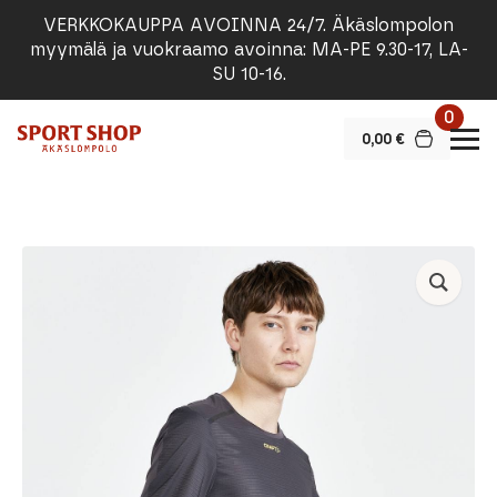
VERKKOKAUPPA AVOINNA 24/7. Äkäslompolon
myymälä ja vuokraamo avoinna: MA-PE 9.30-17, LA-
SU 10-16.
0
0,00
€