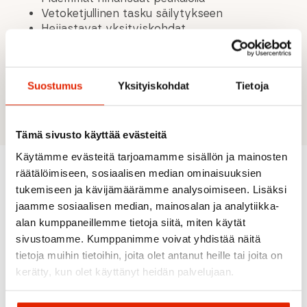
Vetoketjullinen tasku säilytykseen
Heijastavat yksityiskohdat
Konepesu 40°C
Materiaalit: Etuosa: 92% polyamidi / 8% elastaani.
Suostumus
Yksityiskohdat
Tietoja
Takaosa: 87% kierrätetty polyesteri / 13% elastaani.
Tämä sivusto käyttää evästeitä
Käytämme evästeitä tarjoamamme sisällön ja mainosten
räätälöimiseen, sosiaalisen median ominaisuuksien
tukemiseen ja kävijämäärämme analysoimiseen. Lisäksi
Suositeltua sinulle
jaamme sosiaalisen median, mainosalan ja analytiikka-
alan kumppaneillemme tietoja siitä, miten käytät
sivustoamme. Kumppanimme voivat yhdistää näitä
ALE
tietoja muihin tietoihin, joita olet antanut heille tai joita on
kerätty, kun olet käyttänyt heidän palvelujaan.