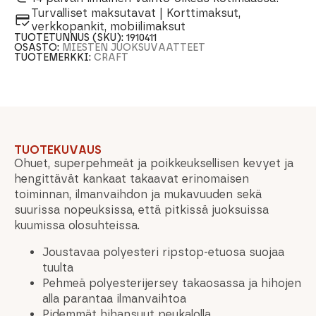
Turvalliset maksutavat | Korttimaksut,
verkkopankit, mobiilimaksut
TUOTETUNNUS (SKU):
1910411
OSASTO:
MIESTEN JUOKSUVAATTEET
TUOTEMERKKI:
CRAFT
TUOTEKUVAUS
Ohuet, superpehmeät ja poikkeuksellisen kevyet ja
hengittävät kankaat takaavat erinomaisen
toiminnan, ilmanvaihdon ja mukavuuden sekä
suurissa nopeuksissa, että pitkissä juoksuissa
kuumissa olosuhteissa.
Joustavaa polyesteri ripstop-etuosa suojaa
tuulta
Pehmeä polyesterijersey takaosassa ja hihojen
alla parantaa ilmanvaihtoa
Pidemmät hihansuut peukalolla