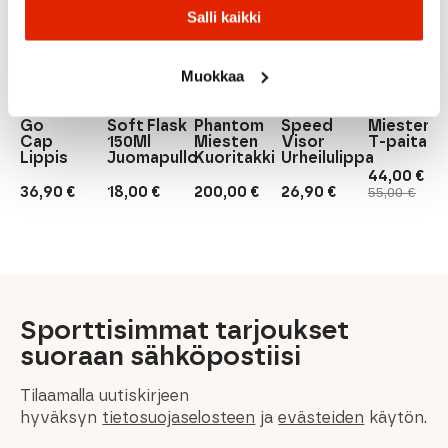
Salli kaikki
Patagonia
Buff
Muokkaa
Patagonia
Salomon
RAB
Buff
Buff 5
Cap Cool
Panel
Salomon
Rab
Buff Pack
Ultra
Go
Soft Flask
Phantom
Speed
Miesten
Cap
150Ml
Miesten
Visor
T-paita
Lippis
Juomapullo
Kuoritakki
Urheilulippa
44,00
€
Alkuperäi
Nykyinen
36,90
€
18,00
€
200,00
€
26,90
€
55,00
€
hinta
hinta
oli:
on:
55,00 €.
44,00 €.
Sporttisimmat tarjoukset
suoraan sähköpostiisi
Tilaamalla uutiskirjeen
hyväksyn
tietosuojaselosteen
ja
evästeiden
käytön.