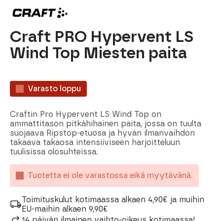
Craft PRO Hypervent LS
Wind Top Miesten paita
Varasto loppu
Craftin Pro Hypervent LS Wind Top on
ammattitason pitkähihainen paita, jossa on tuulta
suojaava Ripstop-etuosa ja hyvän ilmanvaihdon
takaava takaosa intensiiviseen harjoitteluun
tuulisissa olosuhteissa.
Tuotetta ei ole varastossa eikä myytävänä.
Toimituskulut kotimaassa alkaen 4,90€ ja muihin
EU-maihin alkaen 9,90€
14 päivän ilmainen vaihto-oikeus kotimaassa!