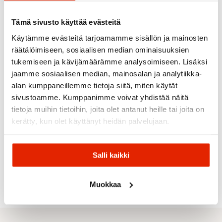
Tämä sivusto käyttää evästeitä
ALE
Käytämme evästeitä tarjoamamme sisällön ja mainosten
räätälöimiseen, sosiaalisen median ominaisuuksien
tukemiseen ja kävijämäärämme analysoimiseen. Lisäksi
jaamme sosiaalisen median, mainosalan ja analytiikka-
TUMMAN
alan kumppaneillemme tietoja siitä, miten käytät
SININEN
sivustoamme. Kumppanimme voivat yhdistää näitä
Dahlie
Craft
tietoja muihin tietoihin, joita olet antanut heille tai joita on
Dahlie
Dahlie
Dahlie Full
Craft
kerätty, kun olet käyttänyt heidän palvelujaan.
Maloja
Zip Comfy
Storm
Dahlie
Dahlie
Naisten
Balance
Challenge
Effect
Maloja
Hybriditakki
Naisten
Naisten
Naisten
Katzenste
Hiihtohousu
Hiihtohousut
Housut
Pipo
Salli kaikki
119,20
€
Alkuperäinen
Nykyinen
90,00
€
139,00
€
99,00
€
40,00
€
149,00
€
hinta
hinta
oli:
on:
Muokkaa
149,00 €.
119,20 €.