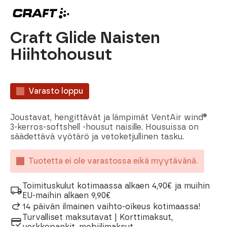
Craft Glide Naisten
Hiihtohousut
Varasto loppu
Joustavat, hengittävät ja lämpimät VentAir wind®
3-kerros-softshell -housut naisille. Housuissa on
säädettävä vyötärö ja vetoketjullinen tasku.
Tuotetta ei ole varastossa eikä myytävänä.
Toimituskulut kotimaassa alkaen 4,90€ ja muihin
EU-maihin alkaen 9,90€
14 päivän ilmainen vaihto-oikeus kotimaassa!
Turvalliset maksutavat | Korttimaksut,
verkkopankit, mobiilimaksut