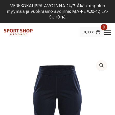
VERKKOKAUPPA AVOINNA 24/7. Äkäslompolon
myymälä ja vuokraamo avoinna: MA-PE 9.30-17, LA-
SU 10-16.
0
0,00
€