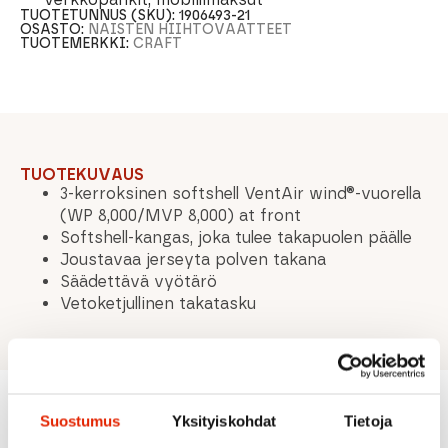
TUOTETUNNUS (SKU):
1906493-21
OSASTO:
NAISTEN HIIHTOVAATTEET
TUOTEMERKKI:
CRAFT
TUOTEKUVAUS
3-kerroksinen softshell VentAir wind®-vuorella
(WP 8,000/MVP 8,000) at front
Softshell-kangas, joka tulee takapuolen päälle
Joustavaa jerseyta polven takana
Säädettävä vyötärö
Vetoketjullinen takatasku
Suostumus
Yksityiskohdat
Tietoja
Suositeltua sinulle