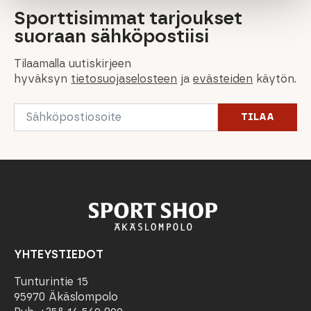
Sporttisimmat tarjoukset
suoraan sähköpostiisi
Tilaamalla uutiskirjeen
hyväksyn
tietosuojaselosteen
ja
evästeiden
käytön.
Email
TILAA
*
YHTEYSTIEDOT
Tunturintie 15
95970 Äkäslompolo