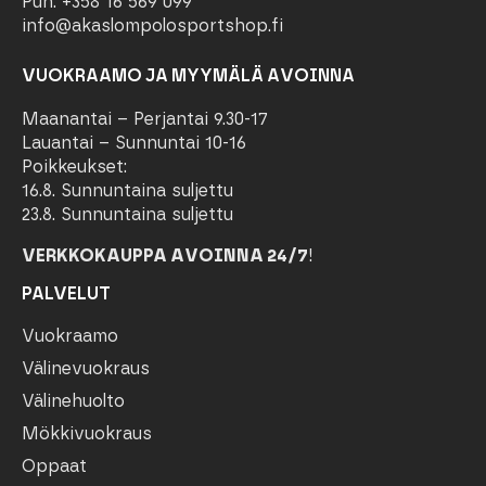
Puh. +358 16 569 099
info@akaslompolosportshop.fi
VUOKRAAMO JA MYYMÄLÄ AVOINNA
Maanantai – Perjantai 9.30-17
Lauantai – Sunnuntai 10-16
Poikkeukset:
16.8. Sunnuntaina suljettu
23.8. Sunnuntaina suljettu
VERKKOKAUPPA AVOINNA 24/7
!
PALVELUT
Vuokraamo
Välinevuokraus
Välinehuolto
Mökkivuokraus
Oppaat