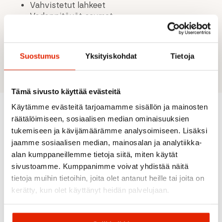
Vahvistetut lahkeet
Vedenpitävät saumat
Rento istuvuus
Säädettävä vyötärö
Kevyt toppaus
Suostumus
Yksityiskohdat
Tietoja
Vetoketjulliset taskut
Tämä sivusto käyttää evästeitä
Käytämme evästeitä tarjoamamme sisällön ja mainosten
räätälöimiseen, sosiaalisen median ominaisuuksien
Suositeltua sinulle
tukemiseen ja kävijämäärämme analysoimiseen. Lisäksi
jaamme sosiaalisen median, mainosalan ja analytiikka-
alan kumppaneillemme tietoja siitä, miten käytät
ALE
ALE
ALE
ALE
ALE
sivustoamme. Kumppanimme voivat yhdistää näitä
tietoja muihin tietoihin, joita olet antanut heille tai joita on
kerätty, kun olet käyttänyt heidän palvelujaan.