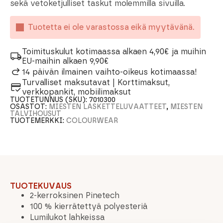
sekä vetoketjulliset taskut molemmilla sivuilla.
Tuotetta ei ole varastossa eikä myytävänä.
Toimituskulut kotimaassa alkaen 4,90€ ja muihin
EU-maihin alkaen 9,90€
14 päivän ilmainen vaihto-oikeus kotimaassa!
Turvalliset maksutavat | Korttimaksut,
verkkopankit, mobiilimaksut
TUOTETUNNUS (SKU):
7010300
OSASTOT:
MIESTEN LASKETTELUVAATTEET
,
MIESTEN
TALVIHOUSUT
TUOTEMERKKI:
COLOURWEAR
TUOTEKUVAUS
2-kerroksinen Pinetech
100 % kierrätettyä polyesteriä
Lumilukot lahkeissa