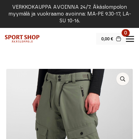
VERKKOKAUPPA AVOINNA 24/7. Äkäslompolon
myymälä ja vuokraamo avoinna: MA-PE 9.30-17, LA-
SU 10-16.
0
0,00
€