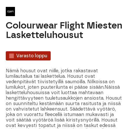
Colourwear Flight Miesten
Lasketteluhousut
Varasto loppu
Nämä housut ovat niille, jotka rakastavat
lumilautailua tai laskettelua. Housut ovat
vedenpitävät tiivistetyillä saumoilla. Nilkoissa on
lumilukot, joten puuterilunta ei pääse sisään.Näissä
lasketteluhousuissa voit luottaa mahtavaan
hengittävyyteen tuuletusaukkojen ansiosta. Housut
on suunniteltu kestämään suurta rasitusta ja niissä
on vahvistetut lahkeensuut. Säädettävä vyötärö,
joka on vuorattu fleecellä istumaan mukavasti ja
voit säätää vyötäröä lisää kiristysnyörillä. Housut
ovat kevyesti topatut ja niissä on taskut edessä