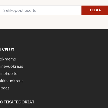
Email
TILAA
*
LVELUT
okraamo
linevuokraus
linehuolto
kkivuokraus
paat
OTEKATEGORIAT