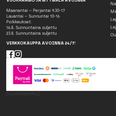
VUOKRAAMO JA MYYMÄLÄ AVOINNA
Na
Maanantai – Perjantai 9.30-17
Mi
Lauantai – Sunnuntai 10-16
La
Poikkeukset:
Laj
16.8. Sunnuntaina suljettu
23.8. Sunnuntaina suljettu
Ou
VERKKOKAUPPA AVOINNA 24/7
!
[ci_cookiepolicy]