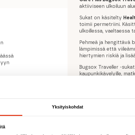
aktiiviseen ulkoiluun alu
Sukat on käsitelty
Heal
toimii permetriini. Käsi
ulkoillessa, vaeltaessa 
Pehmeä ja hengittävä b
en
lämpimissä että viileä
hiertymien riskiä ja lis
säässä
lyyn
Bugsox Traveller -sukat
kaupunkikävelyille, matka
Materiaali auttaa pitäm
miellyttävän käyttökok
Yksityiskohdat
itä