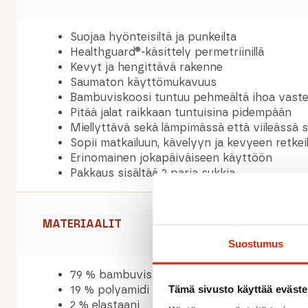
Suojaa hyönteisiltä ja punkeilta
Healthguard®-käsittely permetriinillä
Kevyt ja hengittävä rakenne
Saumaton käyttömukavuus
Bambuviskoosi tuntuu pehmeältä ihoa vast
Pitää jalat raikkaan tuntuisina pidempään
Miellyttävä sekä lämpimässä että viileässä 
Sopii matkailuun, kävelyyn ja kevyeen retkei
Erinomainen jokapäiväiseen käyttöön
Pakkaus sisältää 2 paria sukkia
MATERIAALIT
Suostumus
79 % bambuviskoosi
Tämä sivusto käyttää eväste
19 % polyamidi
2 % elastaani