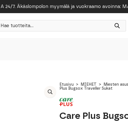
/7. Äkäslompolon myymälä ja vuokraamo avoinna: MA-PE
roducts
earch
Etusivu
MIEHET
Miesten asu
Plus Bugsox Traveller Sukat
Care Plus Bugso