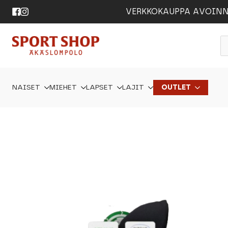
VERKKOKAUPPA AVOINNA 24
P
s
NAISET
MIEHET
LAPSET
LAJIT
OUTLET