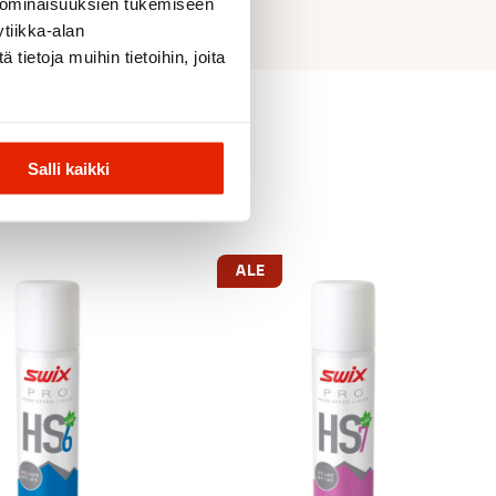
 ominaisuuksien tukemiseen
tiikka-alan
ietoja muihin tietoihin, joita
Salli kaikki
ALE