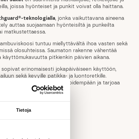
eilla, joissa hyönteiset ja punkit voivat olla haittana.
thguard®-teknologialla
, jonka vaikuttavana aineena
ttely auttaa suojaamaan hyönteisiltä ja punkeilta
tai matkustettaessa.
ambuviskoosi tuntuu miellyttävältä ihoa vasten sekä
mmissä olosuhteissa. Saumaton rakenne vähentää
ää käyttömukavuutta pitkienkin päivien aikana.
 sopivat erinomaisesti jokapäiväiseen käyttöön,
iluun sekä kevyille patikka- ja luontoretkille.
ään jalat raikkaan tuntuisina pidempään ja tarjoaa
emuksen koko päivän ajan.
Tietoja