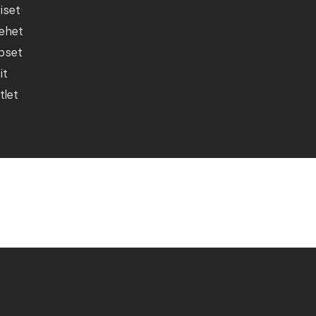
iset
ehet
pset
it
tlet