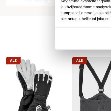
Käytämme evästeitä tarjoama
ja kävijämäärämme analysoim
kumppaneillemme tietoja siitä
olet antanut heille tai joita o
ALE
ALE