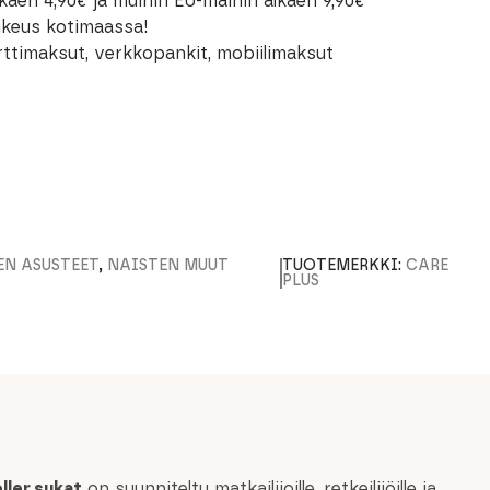
kaen 4,90€ ja muihin EU-maihin alkaen 9,90€
oikeus kotimaassa!
rttimaksut, verkkopankit, mobiilimaksut
EN ASUSTEET
,
NAISTEN MUUT
TUOTEMERKKI:
CARE
PLUS
ller sukat
on suunniteltu matkailijoille, retkeilijöille ja