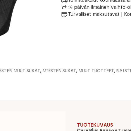
Toimituskulut kotimaassa al
määrä
14 päivän ilmainen vaihto-
Turvalliset maksutavat | Ko
ESTEN MUUT SUKAT
,
MIESTEN SUKAT
,
MUUT TUOTTEET
,
NAIST
TUOTEKUVAUS
Care Plus Bugsox Trave