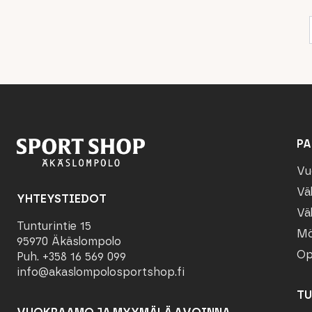
PA
Vu
Vä
YHTEYSTIEDOT
Vä
Tunturintie 15
Mö
95970 Äkäslompolo
Op
Puh. +358 16 569 099
info@akaslompolosportshop.fi
TU