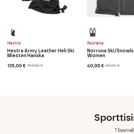
Hestra
Norrøna
Hestra Army Leather Heli Ski
Norrona Ski/Snowb
Miesten Hanska
Women
135,00
€
40,00
€
159,00
€
65,00
€
Alkuperäinen
Nykyinen
Alkuperäinen
Nykyinen
hinta
hinta
hinta
hinta
oli:
on:
oli:
on:
159,00 €.
135,00 €.
65,00 €.
40,00 €.
Sporttis
Tilaamal