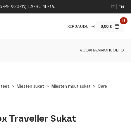
 9.30-17, LA-SU 10-16.
FI
EN
0
KIRJAUDU
0,00
€
VUOKRAAMO
HUOLTO
steet
Miesten sukat
Miesten muut sukat
Care
x Traveller Sukat