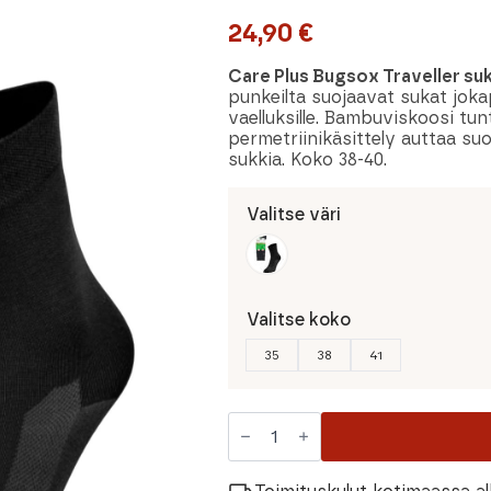
24,90
€
Care Plus Bugsox Traveller su
punkeilta suojaavat sukat joka
vaelluksille. Bambuviskoosi tun
permetriinikäsittely auttaa su
sukkia. Koko 38-40.
Valitse väri
Valitse koko
35
38
41
Care
Plus
Bugsox
Traveller
Sukat