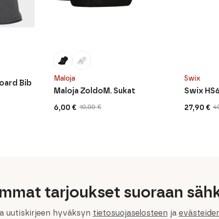
Maloja
Swix
oard Bib
Maloja ZoldoM. Sukat
Swix HS6
6,00
€
27,90
€
10,00
€
4
Alkuperäinen
Nykyinen
Alkuperä
Nykyine
hinta
hinta
hinta
hinta
oli:
on:
oli:
on:
10,00 €.
6,00 €.
40,00 €.
27,90 €.
immat tarjoukset suoraan sähk
la uutiskirjeen hyväksyn
tietosuojaselosteen
ja
evästeide