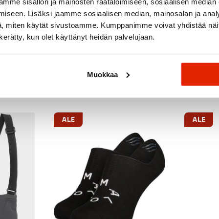
mme sisällön ja mainosten räätälöimiseen, sosiaalisen median
iseen. Lisäksi jaamme sosiaalisen median, mainosalan ja analy
, miten käytät sivustoamme. Kumppanimme voivat yhdistää näitä t
n kerätty, kun olet käyttänyt heidän palvelujaan.
Suositeltua sinulle
Muokkaa
ALE
ALE