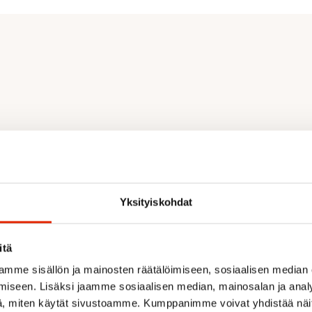
pärys)
00 % puuvilla, Hikinauha: 100
Yksityiskohdat
itä
mme sisällön ja mainosten räätälöimiseen, sosiaalisen median
iseen. Lisäksi jaamme sosiaalisen median, mainosalan ja analy
Suositeltua sinulle
, miten käytät sivustoamme. Kumppanimme voivat yhdistää näitä t