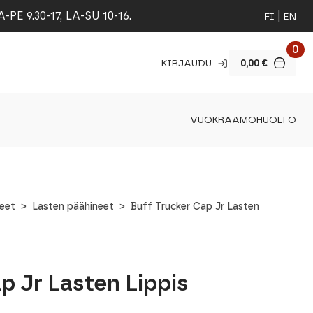
 9.30-17, LA-SU 10-16.
FI
EN
0
KIRJAUDU
0,00
€
VUOKRAAMO
HUOLTO
teet
Lasten päähineet
Buff Trucker Cap Jr Lasten
p Jr Lasten Lippis