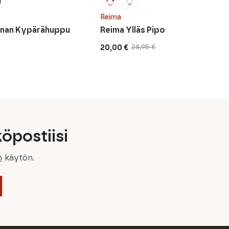
Reima
nnan Kypärähuppu
Reima Ylläs Pipo
20,00
€
28,95
€
Alkuperäinen
Nykyinen
hinta
hinta
oli:
on:
28,95 €.
20,00 €.
öpostiisi
n
käytön.