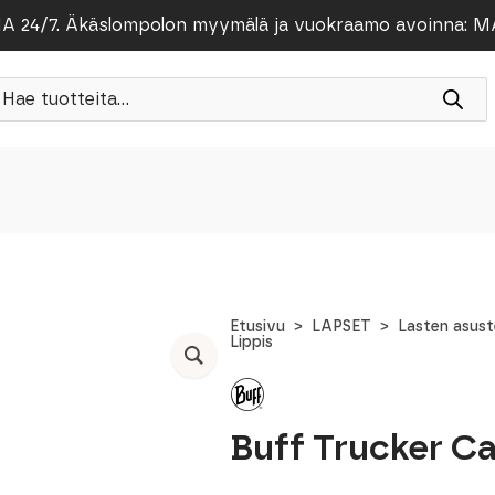
/7. Äkäslompolon myymälä ja vuokraamo avoinna: MA-PE
roducts
earch
Etusivu
LAPSET
Lasten asus
Lippis
Buff Trucker Ca