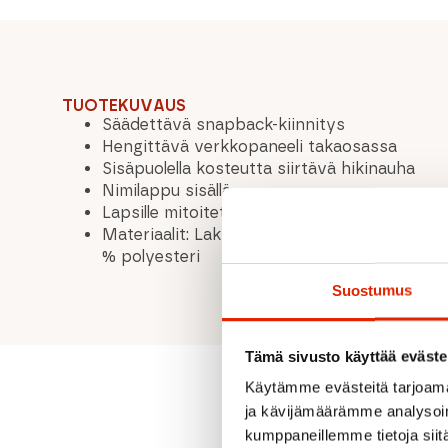
TUOTEKUVAUS
Säädettävä snapback-kiinnitys
Hengittävä verkkopaneeli takaosassa
Sisäpuolella kosteutta siirtävä hikinauha
Nimilappu sisällä
Lapsille mitoitettu koko (51–56 cm päänym
Materiaalit: Lakki: 100 % polyesteri, Lippa: 1
% polyesteri
Suostumus
Tämä sivusto käyttää eväste
Käytämme evästeitä tarjoama
ja kävijämäärämme analysoim
kumppaneillemme tietoja siitä