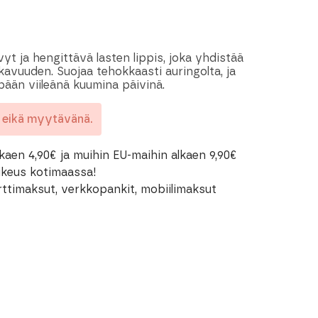
t ja hengittävä lasten lippis, joka yhdistää
kavuuden. Suojaa tehokkaasti auringolta, ja
pään viileänä kuumina päivinä.
a eikä myytävänä.
kaen 4,90€ ja muihin EU-maihin alkaen 9,90€
oikeus kotimaassa!
rttimaksut, verkkopankit, mobiilimaksut