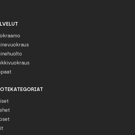
LVELUT
okraamo
linevuokraus
linehuolto
kkivuokraus
paat
OTEKATEGORIAT
iset
ehet
pset
it