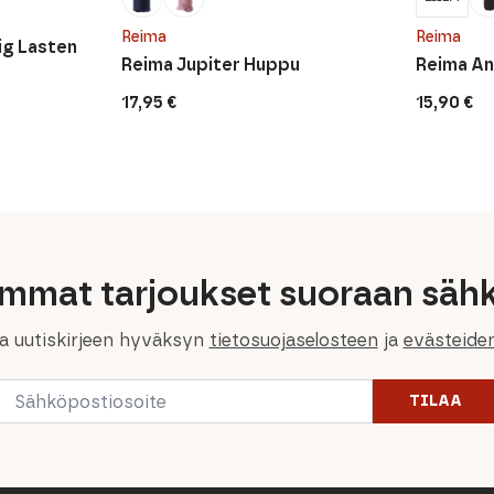
Reima
Reima
g Lasten
Reima Jupiter Huppu
Reima A
17,95
€
15,90
€
immat tarjoukset suoraan sähk
la uutiskirjeen hyväksyn
tietosuojaselosteen
ja
evästeide
Email
TILAA
*