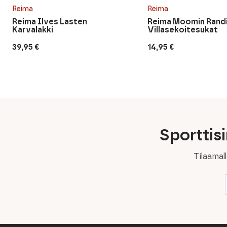
Reima
Reima
Reima Ilves Lasten
Reima Moomin Randi
Karvalakki
Villasekoitesukat
39,95
€
14,95
€
Sporttis
Tilaamal