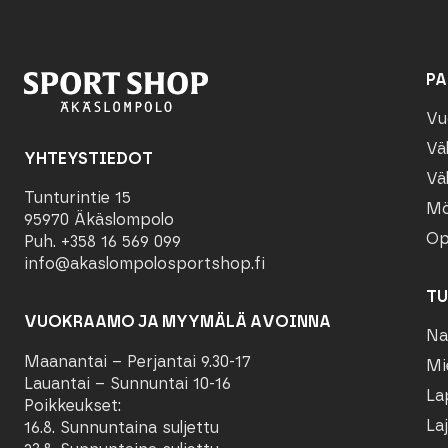
PA
Vu
Vä
YHTEYSTIEDOT
Vä
Tunturintie 15
Mö
95970 Äkäslompolo
Op
Puh. +358 16 569 099
info@akaslompolosportshop.fi
TU
VUOKRAAMO JA MYYMÄLÄ AVOINNA
Na
Maanantai – Perjantai 9.30-17
Mi
Lauantai – Sunnuntai 10-16
La
Poikkeukset:
Laj
16.8. Sunnuntaina suljettu