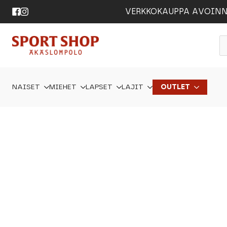
VERKKOKAUPPA AVOINNA 24
P
s
NAISET
MIEHET
LAPSET
LAJIT
OUTLET