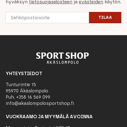
hyväksyn
tietosuojaselosteen
ja
evästeiden
käytön.
Email
TILAA
*
YHTEYSTIEDOT
Tunturintie 15
95970 Äkäslompolo
Puh. +358 16 569 099
info@akaslompolosportshop.fi
VUOKRAAMO JA MYYMÄLÄ AVOINNA