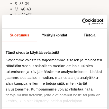
S 36-39
M 40-43
L = 44-47
XL = 48+
Materiaalit:
20 % merinovilla
Suostumus
Yksityiskohdat
Tietoja
51 % Nylon/polyamidi
20 % polypropyleeni
7 % Tactel/nylon
2 % Lycra/elastaani
Tämä sivusto käyttää evästeitä
Käytämme evästeitä tarjoamamme sisällön ja mainosten
räätälöimiseen, sosiaalisen median ominaisuuksien
tukemiseen ja kävijämäärämme analysoimiseen. Lisäksi
jaamme sosiaalisen median, mainosalan ja analytiikka-
alan kumppaneillemme tietoja siitä, miten käytät
Suositeltua sinulle
sivustoamme. Kumppanimme voivat yhdistää näitä
tietoja muihin tietoihin, joita olet antanut heille tai joita on
kerätty, kun olet käyttänyt heidän palvelujaan.