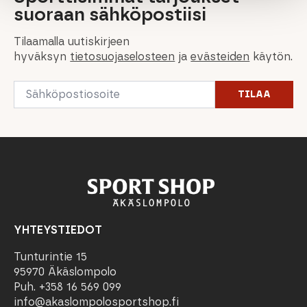
suoraan sähköpostiisi
Tilaamalla uutiskirjeen
hyväksyn
tietosuojaselosteen
ja
evästeiden
käytön.
Email
TILAA
*
YHTEYSTIEDOT
Tunturintie 15
95970 Äkäslompolo
Puh. +358 16 569 099
info@akaslompolosportshop.fi