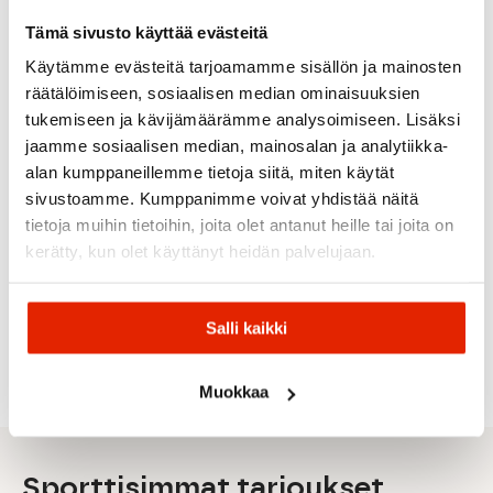
UUSI
ALE
ALE
ALE
Tämä sivusto käyttää evästeitä
Käytämme evästeitä tarjoamamme sisällön ja mainosten
räätälöimiseen, sosiaalisen median ominaisuuksien
tukemiseen ja kävijämäärämme analysoimiseen. Lisäksi
BURGUNDI
jaamme sosiaalisen median, mainosalan ja analytiikka-
alan kumppaneillemme tietoja siitä, miten käytät
Tripoint
MATTE
OLYMPI
BLAKC/PRIZMBLACK
sivustoamme. Kumppanimme voivat yhdistää näitä
BLACK/SAPPHIRE
GOLD
Tripoint
Tripoint
tietoja muihin tietoihin, joita olet antanut heille tai joita on
Lake
Oakley
Solar
Bolle
Prespa
Tripoint
kerätty, kun olet käyttänyt heidän palvelujaan.
Oakley
Solar
Bolle
Small
Mount
Sutro Lite
Mundy
Bedrock
Urheilulasit
Mist
Aurinkolasit
Aurinkolasit
Urheilulas
39,90
€
89,90
€
Salli kaikki
Alkuperäinen
Nykyinen
Alkuperäinen
Nykyinen
188,00
€
54,90
€
79,90
€
44,00
€
99,95
€
hinta
hinta
hinta
hinta
oli:
on:
oli:
on:
44,00 €.
39,90 €.
99,95 €.
89,90 €.
Muokkaa
Sporttisimmat tarjoukset