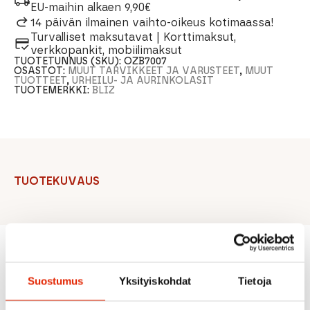
EU-maihin alkaen 9,90€
14 päivän ilmainen vaihto-oikeus kotimaassa!
Turvalliset maksutavat | Korttimaksut,
verkkopankit, mobiilimaksut
TUOTETUNNUS (SKU):
OZB7007
OSASTOT:
MUUT TARVIKKEET JA VARUSTEET
,
MUUT
TUOTTEET
,
URHEILU- JA AURINKOLASIT
TUOTEMERKKI:
BLIZ
TUOTEKUVAUS
Suositeltua sinulle
Suostumus
Yksityiskohdat
Tietoja