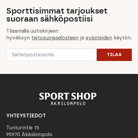
Sporttisimmat tarjoukset
suoraan sähköpostiisi
Tilaamalla uutiskirjeen
hyväksyn
tietosuojaselosteen
ja
evästeiden
käytön.
Email
TILAA
*
YHTEYSTIEDOT
Tunturintie 15
95970 Äkäslompolo