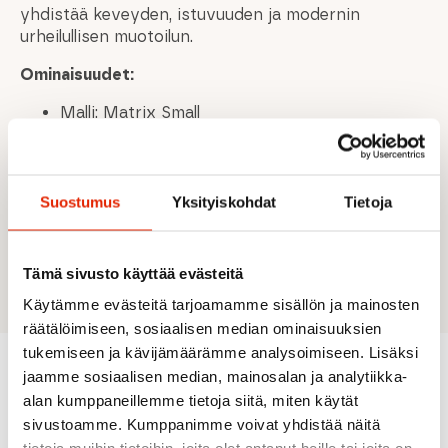
yhdistää keveyden, istuvuuden ja modernin
urheilullisen muotoilun.
Ominaisuudet:
Malli: Matrix Small
Käyttö: Pyöräily, maastohiihto, multisport
Istuvuus: Pienempi malli kapeammille kasvoille
Näkökenttä: Laaja, sylinterimäinen linssi
Ilmanvaihto: Älykäs ilmanvaihtoratkaisu
Suostumus
Yksityiskohdat
Tietoja
huurtumisen vähentämiseksi
Kehyksen väri: Mattavalkoinen
Linssin väri: Coral / Orange Mirror Blue
Tämä sivusto käyttää evästeitä
Käytämme evästeitä tarjoamamme sisällön ja mainosten
räätälöimiseen, sosiaalisen median ominaisuuksien
tukemiseen ja kävijämäärämme analysoimiseen. Lisäksi
jaamme sosiaalisen median, mainosalan ja analytiikka-
Suositeltua sinulle
alan kumppaneillemme tietoja siitä, miten käytät
sivustoamme. Kumppanimme voivat yhdistää näitä