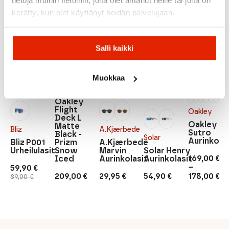
tietoja muihin tietoihin, joita olet antanut heille tai joita on
kerätty, kun olet käyttänyt heidän palvelujaan.
ALE
UUSI
Salli kaikki
Muokkaa
Oakley
Oakley
Flight
Oakley
Deck L
Oakley
Matte
Bliz
A.Kjærbede
Sutro
Black -
Solar
Aurinkolas
Bliz P001
Prizm
A.Kjærbede
Urheilulasit
Snow
Marvin
Solar Henry
169,00
€
Iced
Aurinkolasit
Aurinkolasit
–
59,90
€
Hintaluokk
Alkuperäinen
Nykyinen
209,00
€
29,95
€
54,90
€
178,00
€
89,00
€
169,00 €
hinta
hinta
-
oli:
on:
178,00 €
89,00 €.
59,90 €.