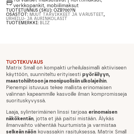
verkkopankit, mobiilimaksut
TUOTETUNNUS (SKU):
OZB7007N
OSASTOT:
MUUT TARVIKKEET JA VARUSTEET
,
URHEILU- JA AURINKOLASIT
TUOTEMERKKI:
BLIZ
TUOTEKUVAUS
Matrix Small on kompakti urheilulasimalli aktiiviseen
käyttöön, suunniteltu erityisesti
pyöräilyyn,
maastohiihtoon ja monipuolisiin ulkolajeihin
.
Pienempi istuvuus tekee mallista erinomaisen
valinnan kapeammille kasvoille ilman kompromisseja
suorituskyvyssä.
Laaja, sylinterimäinen linssi tarjoaa
erinomaisen
näkökentän
, jotta et jää paitsi mistään. Älykäs
ilmanvaihto vähentää huurtumista ja varmistaa
selkeän näön
kovassakin rasituksessa. Matrix Small