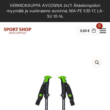
VERKKOKAUPPA AVOINNA 24/7. Äkäslompolon
myymälä ja vuokraamo avoinna: MA-PE 9.30-17, LA-
SU 10-16.
0
0,00
€