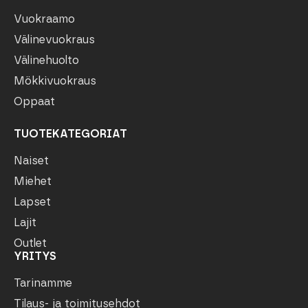
Vuokraamo
Välinevuokraus
Välinehuolto
Mökkivuokraus
Oppaat
TUOTEKATEGORIAT
Naiset
Miehet
Lapset
Lajit
Outlet
YRITYS
Tarinamme
Tilaus- ja toimitusehdot