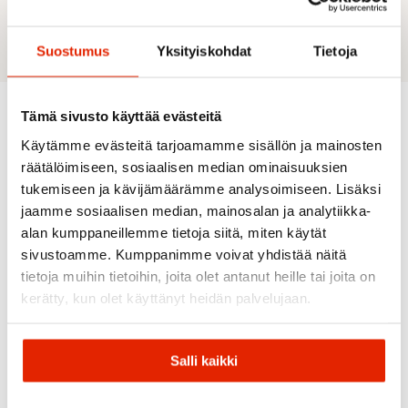
140cm: 63cm
Suostumus
Yksityiskohdat
Tietoja
Tämä sivusto käyttää evästeitä
Suositeltua sinulle
Käytämme evästeitä tarjoamamme sisällön ja mainosten
räätälöimiseen, sosiaalisen median ominaisuuksien
tukemiseen ja kävijämäärämme analysoimiseen. Lisäksi
jaamme sosiaalisen median, mainosalan ja analytiikka-
ALE
alan kumppaneillemme tietoja siitä, miten käytät
sivustoamme. Kumppanimme voivat yhdistää näitä
tietoja muihin tietoihin, joita olet antanut heille tai joita on
kerätty, kun olet käyttänyt heidän palvelujaan.
Leki
Atomic
Salli kaikki
Leki
Colltex
Salomon
Salomon
Haute
Atomic Skin
Colltex
Route
Multifit
Salomon
Salomon 