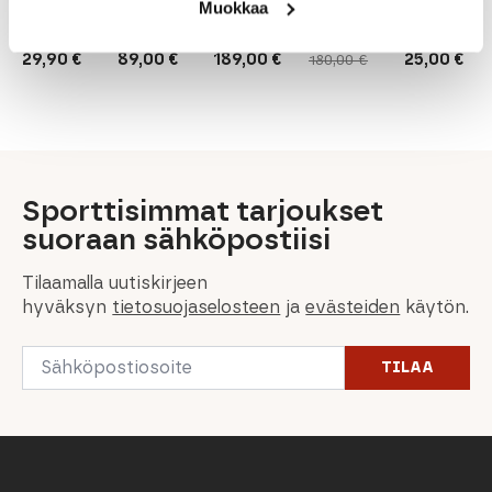
Protective
2 110-
135mm
Mtn Lab
Jr Lasten
Muokkaa
Net
150cm
Nousukarvat
Laskettel
129,00
€
Alkuperäinen
Nykyinen
29,90
€
89,00
€
189,00
€
25,00
€
180,00
€
hinta
hinta
oli:
on:
180,00 €.
129,00 €.
Sporttisimmat tarjoukset
suoraan sähköpostiisi
Tilaamalla uutiskirjeen
hyväksyn
tietosuojaselosteen
ja
evästeiden
käytön.
Email
TILAA
*