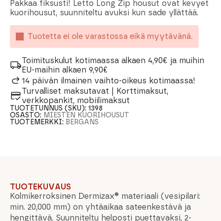
Pakkaa fiksusti! Letto Long Zip housut ovat kevyet
kuorihousut, suunniteltu avuksi kun sade yllättää.
Tuotetta ei ole varastossa eikä myytävänä.
Toimituskulut kotimaassa alkaen 4,90€ ja muihin
EU-maihin alkaen 9,90€
14 päivän ilmainen vaihto-oikeus kotimaassa!
Turvalliset maksutavat | Korttimaksut,
verkkopankit, mobiilimaksut
TUOTETUNNUS (SKU):
1398
OSASTO:
MIESTEN KUORIHOUSUT
TUOTEMERKKI:
BERGANS
TUOTEKUVAUS
Kolmikerroksinen Dermizax® materiaali (vesipilari:
min. 20,000 mm) on yhtäaikaa sateenkestävä ja
hengittävä. Suunniteltu helposti puettavaksi, 2-