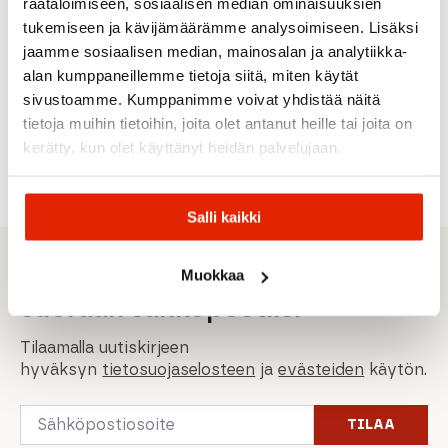
Amundsen
räätälöimiseen, sosiaalisen median ominaisuuksien
Norrøna
Norrona
Sports
tukemiseen ja kävijämäärämme analysoimiseen. Lisäksi
Falketind
Norrona
Haglöfs
Haglöfs
GTX
Amundsen
Lofoten
jaamme sosiaalisen median, mainosalan ja analytiikka-
Paclite
Peak
GTX
Haglöfs
Haglöfs A
alan kumppaneillemme tietoja siitä, miten käytät
Miesten
Panther
Miesten
Vassi Gtx
Pant Mies
housut
Miesten
Housut
Miesten
Ulkoiluho
sivustoamme. Kumppanimme voivat yhdistää näitä
Kuorihousut
Kuorihousut
tietoja muihin tietoihin, joita olet antanut heille tai joita on
279,20
€
274,50
€
149,00
€
Alkuperäinen
Nykyinen
Alkuperäinen
Nykyinen
Alkuperäi
Nykyinen
749,00
€
499,00
€
349,00
€
549,00
€
199,00
€
kerätty, kun olet käyttänyt heidän palvelujaan.
hinta
hinta
hinta
hinta
hinta
hinta
oli:
on:
oli:
on:
oli:
on:
349,00 €.
279,20 €.
549,00 €.
274,50 €.
199,00 €.
149,00 €.
Salli kaikki
Sporttisimmat tarjoukset
Muokkaa
suoraan sähköpostiisi
Tilaamalla uutiskirjeen
hyväksyn
tietosuojaselosteen
ja
evästeiden
käytön.
Email
TILAA
*