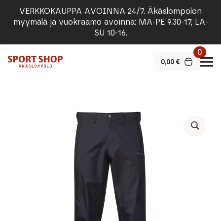
VERKKOKAUPPA AVOINNA 24/7. Äkäslompolon
myymälä ja vuokraamo avoinna: MA-PE 9.30-17, LA-
SU 10-16.
0
0,00
€