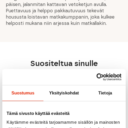
päisen, jalanmitan kattavan vetoketjun avulla.
Puettavuus ja helppo pakkautuvuus tekevät
housusta loistavan matkakumppanin, joka kulkee
helposti mukana niin arjessa kuin matkallakin.
Suositeltua sinulle
ALE
ALE
ALE
Suostumus
Yksityiskohdat
Tietoja
Tämä sivusto käyttää evästeitä
OLIIVIN
VIHREÄ
Käytämme evästeitä tarjoamamme sisällön ja mainosten
Norrøna