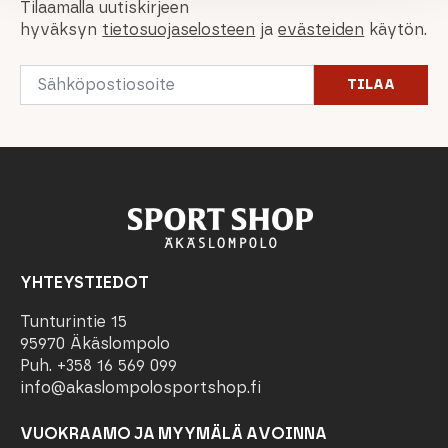
Tilaamalla uutiskirjeen
hyväksyn
tietosuojaselosteen
ja
evästeiden
käytön.
Email
TILAA
*
YHTEYSTIEDOT
Tunturintie 15
95970 Äkäslompolo
Puh. +358 16 569 099
info@akaslompolosportshop.fi
VUOKRAAMO JA MYYMÄLÄ AVOINNA