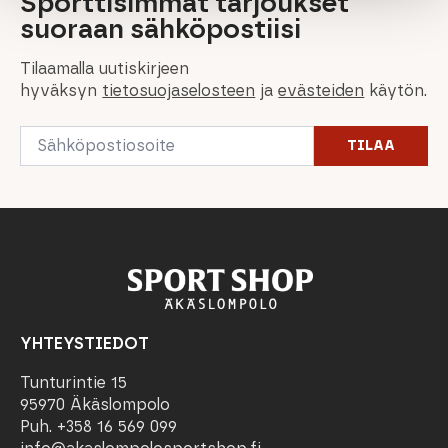
Sporttisimmat tarjoukset
suoraan sähköpostiisi
Tilaamalla uutiskirjeen
hyväksyn
tietosuojaselosteen
ja
evästeiden
käytön.
Email
TILAA
*
YHTEYSTIEDOT
Tunturintie 15
95970 Äkäslompolo
Puh. +358 16 569 099