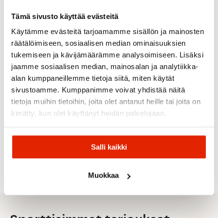
ALE
ALE
Tämä sivusto käyttää evästeitä
Käytämme evästeitä tarjoamamme sisällön ja mainosten
räätälöimiseen, sosiaalisen median ominaisuuksien
tukemiseen ja kävijämäärämme analysoimiseen. Lisäksi
jaamme sosiaalisen median, mainosalan ja analytiikka-
alan kumppaneillemme tietoja siitä, miten käytät
Salomon
Line
sivustoamme. Kumppanimme voivat yhdistää näitä
Atomic
Salomon
Line
Armada
Atomic
tietoja muihin tietoihin, joita olet antanut heille tai joita on
S/Max 4
Honey
Atomic
Armada
Sukset +
Badger
Maverick
Atomic C
kerätty, kun olet käyttänyt heidän palvelujaan.
Arv 84
M10
24/25
Jr 100-
+ M 10 GW
Short
Gripwalk
120
Laskettel
L80 Side
Alkaen:
Alkaen:
299,00
€
149,00
€
379,00
€
Alkuperäinen
Nykyinen
Salli kaikki
Alkuperäinen
Nykyinen
Alkuperäi
Nykyinen
0,00
€
400,00
€
359,00
€
179,00
€
459,00
€
hinta
hinta
hinta
hinta
hinta
hinta
oli:
on:
oli:
on:
oli:
on:
359,00 €.
299,00 €.
179,00 €.
149,00 €.
459,00 €.
379,00 €.
Muokkaa