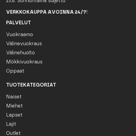
23.8. Sunnuntaina suljettu
VERKKOKAUPPA AVOINNA 24/7
!
PALVELUT
Vuokraamo
Välinevuokraus
Välinehuolto
Mökkivuokraus
Oppaat
TUOTEKATEGORIAT
Naiset
Miehet
Lapset
Lajit
Outlet