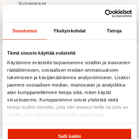
kuivapesua.
Materiaalit housut: 60% Pellava / 37% Puuvilla /
3% Elastaani. Polvikohtien Softshell: 80%
Polyamidi / 10% Polyester / 10% Elastaani
Suostumus
Yksityiskohdat
Tietoja
Tämä sivusto käyttää evästeitä
Käytämme evästeitä tarjoamamme sisällön ja mainosten
Suositeltua sinulle
räätälöimiseen, sosiaalisen median ominaisuuksien
tukemiseen ja kävijämäärämme analysoimiseen. Lisäksi
jaamme sosiaalisen median, mainosalan ja analytiikka-
ALE
ALE
ALE
alan kumppaneillemme tietoja siitä, miten käytät
sivustoamme. Kumppanimme voivat yhdistää näitä
tietoja muihin tietoihin, joita olet antanut heille tai joita on
kerätty, kun olet käyttänyt heidän palvelujaan.
Maloja
Salli kaikki
Patagonia