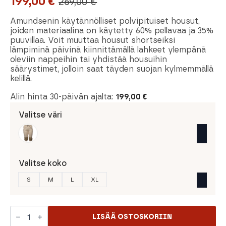
199,00
€
269,00
€
Alkuperäinen
Nykyinen
hinta
hinta
Amundsenin käytännölliset polvipituiset housut,
joiden materiaalina on käytetty 60% pellavaa ja 35%
oli:
on:
puuvillaa. Voit muuttaa housut shortseiksi
lämpiminä päivinä kiinnittämällä lahkeet ylempänä
269,00 €.
199,00 €.
oleviin nappeihin tai yhdistää housuihin
säärystimet, jolloin saat täyden suojan kylmemmällä
kelillä.
Alin hinta 30-päivän ajalta:
199,00
€
Valitse väri
Valitse koko
S
M
L
XL
Amundsen
Vagabond
LISÄÄ OSTOSKORIIN
Knickerbockers