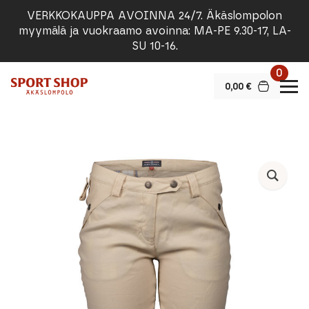
VERKKOKAUPPA AVOINNA 24/7. Äkäslompolon
myymälä ja vuokraamo avoinna: MA-PE 9.30-17, LA-
SU 10-16.
0
0,00
€