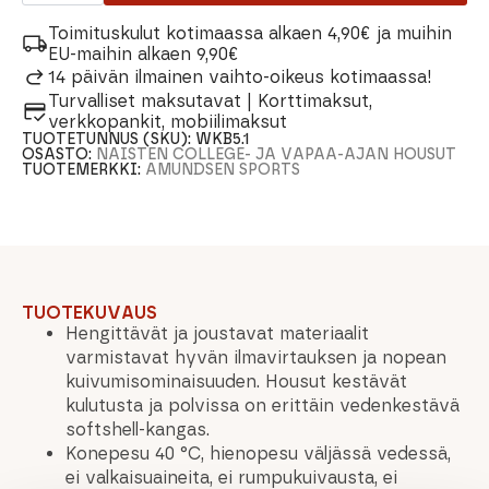
Naisten
housut
Toimituskulut kotimaassa alkaen 4,90€ ja muihin
määrä
EU-maihin alkaen 9,90€
14 päivän ilmainen vaihto-oikeus kotimaassa!
Turvalliset maksutavat | Korttimaksut,
verkkopankit, mobiilimaksut
TUOTETUNNUS (SKU):
WKB5.1
OSASTO:
NAISTEN COLLEGE- JA VAPAA-AJAN HOUSUT
TUOTEMERKKI:
AMUNDSEN SPORTS
TUOTEKUVAUS
Hengittävät ja joustavat materiaalit
varmistavat hyvän ilmavirtauksen ja nopean
kuivumisominaisuuden. Housut kestävät
kulutusta ja polvissa on erittäin vedenkestävä
softshell-kangas.
Konepesu 40 °C, hienopesu väljässä vedessä,
ei valkaisuaineita, ei rumpukuivausta, ei