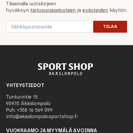
Tilaamalla uutiskirjeen
hyväksyn
tietosuojaselosteen
ja
evästeiden
käytön.
Email
TILAA
*
YHTEYSTIEDOT
Tunturintie 15
95970 Äkäslompolo
Puh. +358 16 569 099
info@akaslompolosportshop.fi
VUOKRAAMO JA MYYMÄLÄ AVOINNA