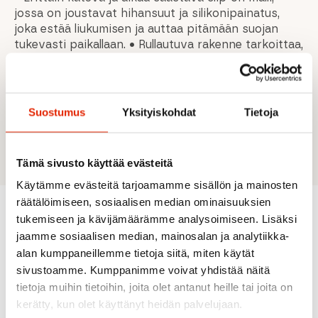
jossa on joustavat hihansuut ja silikonipainatus,
joka estää liukumisen ja auttaa pitämään suojan
tukevasti paikallaan. • Rullautuva rakenne tarkoittaa,
että suoja voidaan rullata, kun sitä ei käytetä, tai
säilyttää mukana toimitetussa pussissa tai
pyöräilypaidan takataskussa. • Uuden mallin
toisiinsa yhdistetyt kennosuojat ovat kiinnitetty
Suostumus
Yksityiskohdat
Tietoja
verkkotaskuun erinomaisen hengittävyyden ja
ytimen jäähdytyksen takaamiseksi.
Tämä sivusto käyttää evästeitä
Käytämme evästeitä tarjoamamme sisällön ja mainosten
räätälöimiseen, sosiaalisen median ominaisuuksien
tukemiseen ja kävijämäärämme analysoimiseen. Lisäksi
Suositeltua sinulle
jaamme sosiaalisen median, mainosalan ja analytiikka-
alan kumppaneillemme tietoja siitä, miten käytät
sivustoamme. Kumppanimme voivat yhdistää näitä
tietoja muihin tietoihin, joita olet antanut heille tai joita on
ALE
ALE
ALE
ALE
kerätty, kun olet käyttänyt heidän palvelujaan.