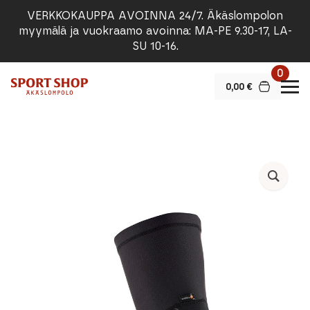
VERKKOKAUPPA AVOINNA 24/7. Äkäslompolon
myymälä ja vuokraamo avoinna: MA-PE 9.30-17, LA-
SU 10-16.
0
0,00
€