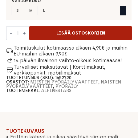
Valitse koko
S
M
L
Alpinestars
Paragon
LISÄÄ OSTOSKORIIN
Lite
Knee
Protector
Toimituskulut kotimaassa alkaen 4,90€ ja muihin
määrä
EU-maihin alkaen 9,90€
14 päivän ilmainen vaihto-oikeus kotimaassa!
Turvalliset maksutavat | Korttimaksut,
verkkopankit, mobiilimaksut
TUOTETUNNUS (SKU):
1652720
OSASTOT:
MIESTEN PYÖRÄILYVAATTEET
,
NAISTEN
PYÖRÄILYVAATTEET
,
PYÖRÄILY
TUOTEMERKKI:
ALPINESTARS
TUOTEKUVAUS
• Erittäin kätevä ja aikaa säästävä slip-on malli,