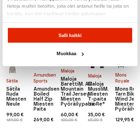
Suositeltua sinulle
tietoja muihin tietoihin, joita olet antanut heille tai joita on
kerätty, kun olet käyttänyt heidän palvelujaan.
ALE
ALE
ALE
Salli kaikki
Muokkaa
Maloja
Amundsen
Mons
Maloja
Maloja
Sätila
Sports
Royale
BarettiM. All
Maloja
Sätila
Amundsen
Mountain
MussliM.
Mons Roy
Ruda
Boiled
Trail Jersey
Miesten
Tarn Bike
Miesten
Half Zip
Miesten
T-paita
Wind Jer
Neule
Miesten
Pyöräilypaita
bioRe®
Miesten
Paita
Pyöräilyp
99,00
€
60,00
€
35,00
€
Alkuperäinen
Nykyinen
Alkuperäinen
Nykyinen
Alkuperäinen
Nykyinen
269,00
€
129,95
€
189,00
€
100,00
€
65,00
€
hinta
hinta
hinta
hinta
hinta
hinta
oli:
on:
oli:
on:
oli:
on:
189,00 €.
99,00 €.
100,00 €.
60,00 €.
65,00 €.
35,00 €.