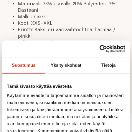
Materiaali: 73% puuvilla, 20% Polyesteri, 7%
Elastaani
Malli: Unisex
Koot: XXS–XXL
Printti: Kaksi eri värivaihtoehtoa: harmaa /
pinkki
Selkäprintti: "Ylläs – Tuntureita ei enää
valmisteta", edessä: "Äkäslompolo
koordinaatit"
Pehmeä, hengittävä ja kestävä
Suostumus
Yksityiskohdat
Tietoja
Istuvuus: Rento ja mukava
Huppu: Säädettävä nyöreillä
Tasku: Edessä tilava kengurutasku
Tämä sivusto käyttää evästeitä
Helma ja hihansuut: Joustavat ribbiresorit
Sopii arkeen ja vapaa-aikaan
Käytämme evästeitä tarjoamamme sisällön ja mainosten
räätälöimiseen, sosiaalisen median ominaisuuksien
tukemiseen ja kävijämäärämme analysoimiseen. Lisäksi
jaamme sosiaalisen median, mainosalan ja analytiikka-
alan kumppaneillemme tietoja siitä, miten käytät
sivustoamme. Kumppanimme voivat yhdistää näitä