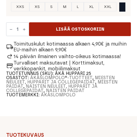
XXS
XS
S
M
L
XL
XXL
Äkäslompolo
Unisex
LISÄÄ OSTOSKORIIN
Huppari
määrä
Toimituskulut kotimaassa alkaen 4,90€ ja muihin
EU-maihin alkaen 9,90€
14 päivän ilmainen vaihto-oikeus kotimaassa!
Turvalliset maksutavat | Korttimaksut,
verkkopankit, mobiilimaksut
TUOTETUNNUS (SKU):
ÄKÄ HUPPARI 25
OSASTOT:
ÄKÄSLOMPOLO®-TUOTTEET
,
MIESTEN
NEULEET, HUPPARIT JA COLLEGEPAIDAT
,
MIESTEN
PAIDAT
,
NAISTEN NEULEET, HUPPARIT JA
COLLEGEPAIDAT
,
NAISTEN PAIDAT
TUOTEMERKKI:
ÄKÄSLOMPOLO
TUOTEKUVAUS