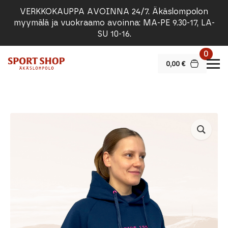
VERKKOKAUPPA AVOINNA 24/7. Äkäslompolon
myymälä ja vuokraamo avoinna: MA-PE 9.30-17, LA-
SU 10-16.
0
0,00
€