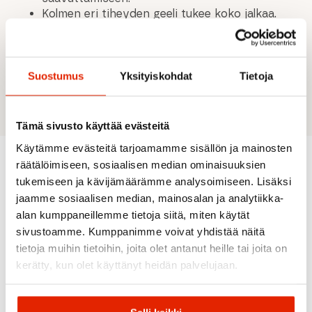
Kolmen eri tiheyden geeli tukee koko jalkaa.
Keskijalan osio tukee ja vakauttaa.
Päällyskerros bambuviskoosia pitää jalat
kuivina ja vähentää kitkaa.
Sopii kaikille kaarityypeille.
Suostumus
Yksityiskohdat
Tietoja
Voidaan pestä käsin.
Tämä sivusto käyttää evästeitä
Käytämme evästeitä tarjoamamme sisällön ja mainosten
räätälöimiseen, sosiaalisen median ominaisuuksien
tukemiseen ja kävijämäärämme analysoimiseen. Lisäksi
Suositeltua sinulle
jaamme sosiaalisen median, mainosalan ja analytiikka-
alan kumppaneillemme tietoja siitä, miten käytät
sivustoamme. Kumppanimme voivat yhdistää näitä
tietoja muihin tietoihin, joita olet antanut heille tai joita on
kerätty, kun olet käyttänyt heidän palvelujaan.