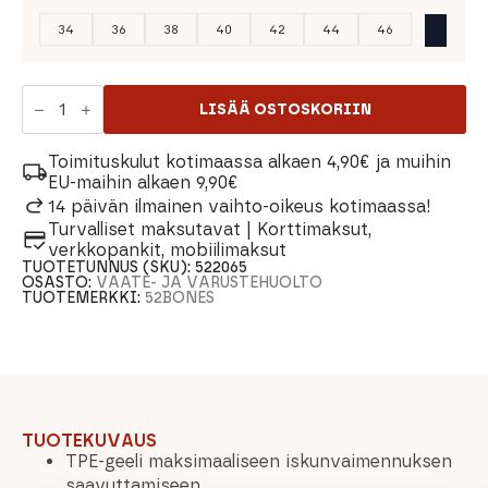
34
36
38
40
42
44
46
52Bones
Gelsole
LISÄÄ OSTOSKORIIN
3D
Pohjallinen
määrä
Toimituskulut kotimaassa alkaen 4,90€ ja muihin
EU-maihin alkaen 9,90€
14 päivän ilmainen vaihto-oikeus kotimaassa!
Turvalliset maksutavat | Korttimaksut,
verkkopankit, mobiilimaksut
TUOTETUNNUS (SKU):
522065
OSASTO:
VAATE- JA VARUSTEHUOLTO
TUOTEMERKKI:
52BONES
TUOTEKUVAUS
TPE-geeli maksimaaliseen iskunvaimennuksen
saavuttamiseen.