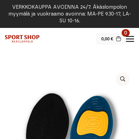
VERKKOKAUPPA AVOINNA 24/7. Äkäslompolon
myymälä ja vuokraamo avoinna: MA-PE 9.30-17, LA-
SU 10-16.
0
0,00
€