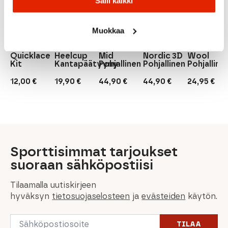
Salli kaikki
PUNAINEN
Sidas
Springyard
Muokkaa
Sidas
Salomon
52Bones
Sidas
3Feet
Springya
Salomon
52Bones Gel
Outdoor
Sidas Xc
Lamb's
Quicklace
Heelcup
Mid
Nordic 3D
Wool
Kit
Kantapäätyyny
Pohjallinen
Pohjallinen
Pohjalline
12,00
€
19,90
€
44,90
€
44,90
€
24,95
€
Sporttisimmat tarjoukset
suoraan sähköpostiisi
Tilaamalla uutiskirjeen
hyväksyn
tietosuojaselosteen
ja
evästeiden
käytön.
Email
TILAA
*