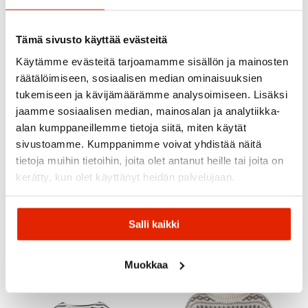
Tämä sivusto käyttää evästeitä
Käytämme evästeitä tarjoamamme sisällön ja mainosten
räätälöimiseen, sosiaalisen median ominaisuuksien
tukemiseen ja kävijämäärämme analysoimiseen. Lisäksi
jaamme sosiaalisen median, mainosalan ja analytiikka-
alan kumppaneillemme tietoja siitä, miten käytät
sivustoamme. Kumppanimme voivat yhdistää näitä
tietoja muihin tietoihin, joita olet antanut heille tai joita on
kerätty, kun olet käyttänyt heidän palvelujaan.
Blue Sportswear
Blue Sportswear
Blue Sportswear Carina
Blue Sportswear
Wool Trousers Naisten
Jacobe City Bermudas
Neulehousut
Naisten Shortsit
Salli kaikki
88,00
€
55,30
€
110,00
€
79,00
€
Alkuperäinen
Nykyinen
Alkuperäinen
Nykyinen
hinta
hinta
hinta
hinta
Muokkaa
oli:
on:
oli:
on:
110,00 €.
88,00 €.
79,00 €.
55,30 €.
ALE
ALE