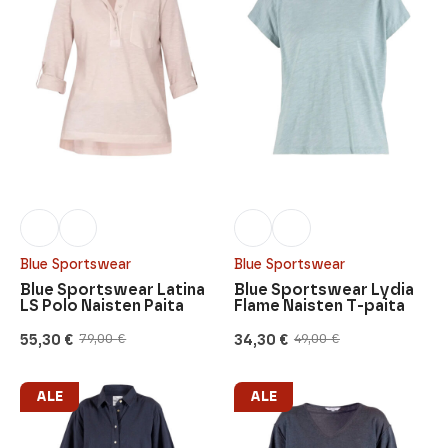
Blue Sportswear
Blue Sportswear
Blue Sportswear Latina
Blue Sportswear Lydia
LS Polo Naisten Paita
Flame Naisten T-paita
55,30
€
34,30
€
79,00
€
49,00
€
Alkuperäinen
Nykyinen
Alkuperäinen
Nykyinen
hinta
hinta
hinta
hinta
oli:
on:
oli:
on:
79,00 €.
55,30 €.
49,00 €.
34,30 €.
ALE
ALE