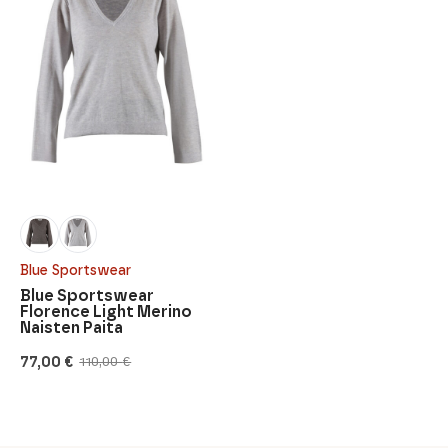
Blue Sportswear
Blue Sportswear
Florence Light Merino
Naisten Paita
77,00
€
110,00
€
Alkuperäinen
Nykyinen
hinta
hinta
oli:
on:
110,00 €.
77,00 €.