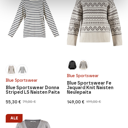
Blue Sportswear
Blue Sportswear
Blue Sportswear Fe
Blue Sportswear Donna
Jaquard Knit Naisten
Striped LS Naisten Paita
Neulepaita
55,30
€
149,00
€
79,00
€
199,00
€
Alkuperäinen
Nykyinen
Alkuperäinen
Nykyinen
hinta
hinta
hinta
hinta
oli:
on:
oli:
on:
79,00 €.
55,30 €.
199,00 €.
149,00 €.
ALE