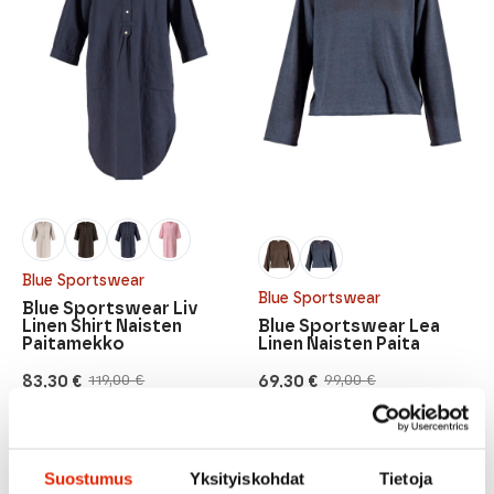
Blue Sportswear
Blue Sportswear
Blue Sportswear Liv
Linen Shirt Naisten
Blue Sportswear Lea
Paitamekko
Linen Naisten Paita
83,30
€
69,30
€
119,00
€
99,00
€
Alkuperäinen
Nykyinen
Alkuperäinen
Nykyinen
hinta
hinta
hinta
hinta
oli:
on:
oli:
on:
119,00 €.
83,30 €.
99,00 €.
69,30 €.
ALE
ALE
Suostumus
Yksityiskohdat
Tietoja