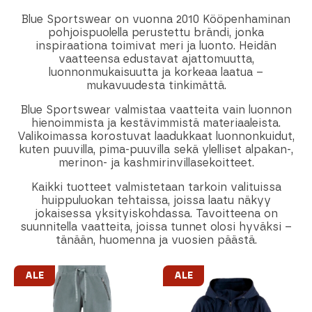
Blue Sportswear on vuonna 2010 Kööpenhaminan
pohjoispuolella perustettu brändi, jonka
inspiraationa toimivat meri ja luonto. Heidän
vaatteensa edustavat ajattomuutta,
luonnonmukaisuutta ja korkeaa laatua –
mukavuudesta tinkimättä.
Blue Sportswear valmistaa vaatteita vain luonnon
hienoimmista ja kestävimmistä materiaaleista.
Valikoimassa korostuvat laadukkaat luonnonkuidut,
kuten puuvilla, pima-puuvilla sekä ylelliset alpakan-,
merinon- ja kashmirinvillasekoitteet.
Kaikki tuotteet valmistetaan tarkoin valituissa
huippuluokan tehtaissa, joissa laatu näkyy
jokaisessa yksityiskohdassa. Tavoitteena on
suunnitella vaatteita, joissa tunnet olosi hyväksi –
tänään, huomenna ja vuosien päästä.
ALE
ALE