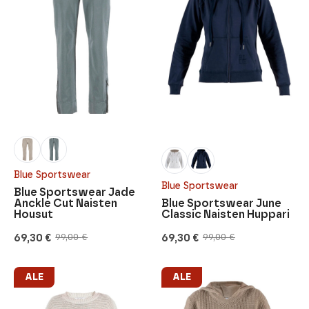
Blue Sportswear
Blue Sportswear
Blue Sportswear Jade
Anckle Cut Naisten
Blue Sportswear June
Housut
Classic Naisten Huppari
69,30
€
69,30
€
99,00
€
99,00
€
Alkuperäinen
Nykyinen
Alkuperäinen
Nykyinen
hinta
hinta
hinta
hinta
oli:
on:
oli:
on:
99,00 €.
69,30 €.
99,00 €.
69,30 €.
ALE
ALE