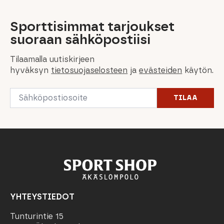
Sporttisimmat tarjoukset
suoraan sähköpostiisi
Tilaamalla uutiskirjeen
hyväksyn
tietosuojaselosteen
ja
evästeiden
käytön.
Email
TILAA
*
YHTEYSTIEDOT
Tunturintie 15