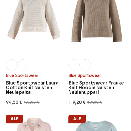
Blue Sportswear
Blue Sportswear
Blue Sportswear Laura
Blue Sportswear Frauke
Cotton Knit Naisten
Knit Hoodie Naisten
Neulepaita
Neulehuppari
94,50
€
119,20
€
135,00
€
149,00
€
Alkuperäinen
Nykyinen
Alkuperäinen
Nykyinen
hinta
hinta
hinta
hinta
oli:
on:
oli:
on:
135,00 €.
94,50 €.
149,00 €.
119,20 €.
ALE
ALE