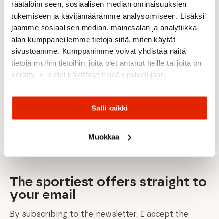
räätälöimiseen, sosiaalisen median ominaisuuksien
tukemiseen ja kävijämäärämme analysoimiseen. Lisäksi
jaamme sosiaalisen median, mainosalan ja analytiikka-
alan kumppaneillemme tietoja siitä, miten käytät
Vauhti
sivustoamme. Kumppanimme voivat yhdistää näitä
Vauhti
Swix
Swix
tietoja muihin tietoihin, joita olet antanut heille tai joita on
Pure
Swix
Vauhti
Grip
Swix
Swix Vp4
kerätty, kun olet käyttänyt heidän palvelujaan.
Swix V40
Race
V50
Vauhti
Pro
-1°C/-7°C
Ldr 0-
0°C
Skin Ski
-4°C/-10°
10°C
Cleaner
8,90
€
8,90
€
16,00
€
Salli kaikki
Original
Current
Original
Current
Original
Current
0,00
€
19,90
€
11,00
€
11,00
€
20,00
€
price
price
price
price
price
price
was:
is:
was:
is:
was:
is:
11,00 €.
8,90 €.
11,00 €.
8,90 €.
20,00 €.
16,00 €.
Muokkaa
The sportiest offers straight to
your email
By subscribing to the newsletter, I accept the