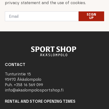
privacy statement and the use of cookies.
Email
SIGN
*
UP
CONTACT
Tunturintie 15
95970 Äkäslompolo
Puh. +358 16 569 099
info@akaslompolosportshop.fi
RENTAL AND STORE OPENING TIMES