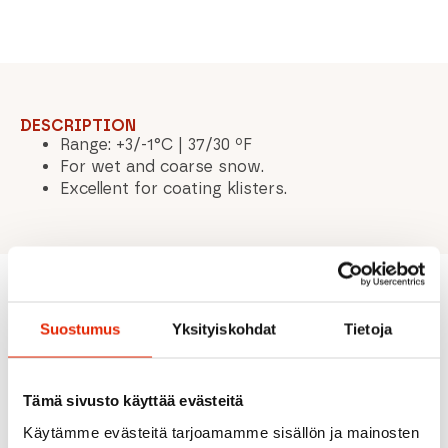
DESCRIPTION
Range: +3/-1°C | 37/30 ºF
For wet and coarse snow.
Excellent for coating klisters.
Recommended for you
Suostumus
Yksityiskohdat
Tietoja
SALE
SALE
SALE
Tämä sivusto käyttää evästeitä
Käytämme evästeitä tarjoamamme sisällön ja mainosten