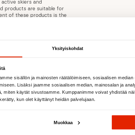
r active skiers and
ed products are suitable for
ent of these products is the
rs except LF RACE MID.
Yksityiskohdat
itä
Recommended for you
mme sisällön ja mainosten räätälöimiseen, sosiaalisen median
iseen. Lisäksi jaamme sosiaalisen median, mainosalan ja analy
, miten käytät sivustoamme. Kumppanimme voivat yhdistää näitä t
n kerätty, kun olet käyttänyt heidän palvelujaan.
SALE
Muokkaa