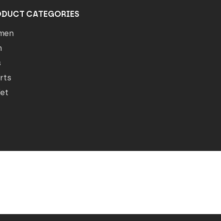
ODUCT CATEGORIES
men
n
s
rts
let