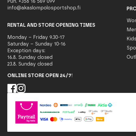
Puh. +358 16 569 099
info@akaslompolosportshop.fi
PR
Wo
RENTAL AND STORE OPENING TIMES
Me
Monday – Friday 9.30-17
Kid
Saturday – Sunday 10-16
Spo
Exception days:
Out
16.8. Sunday closed
23.8. Sunday closed
ONLINE STORE OPEN 24/7
!