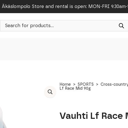
Äkäslompolo Store and rental is open: MON-FRI 9.30am
Products
search
Home
SPORTS
Cross-country
Lf Race Mid 90g
Vauhti Lf Race 