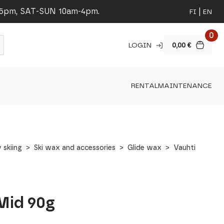
-5pm, SAT-SUN 10am-4pm.
FI
EN
0
LOGIN
0,00
€
RENTAL
MAINTENANCE
 skiing
Ski wax and accessories
Glide wax
Vauhti
Mid 90g