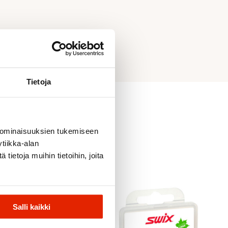
Tietoja
 ominaisuuksien tukemiseen
tiikka-alan
ietoja muihin tietoihin, joita
Salli kaikki