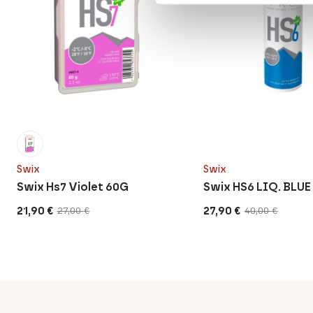
Swix
Swix
Swix Hs7 Violet 60G
Swix HS6 LIQ. BLUE 
21,90
€
27,90
€
27,00
€
40,00
€
Original
Current
Original
Current
price
price
price
price
was:
is:
was:
is:
27,00 €.
21,90 €.
40,00 €.
27,90 €.