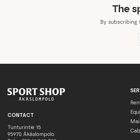
The sp
By subscribing 
SER
Ren
Equ
CONTACT
Mai
Tunturintie 15
Cab
95970 Äkäslompolo