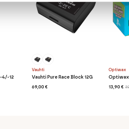
Vauhti
Optiwax
-4/-12
Vauhti Pure Race Block 12G
Optiwax 
69,00
€
13,90
€
2
Original
Current
price
price
was:
is:
22,90 €.
13,90 €.