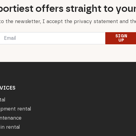
ortiest offers straight to you
to the newsletter, I accept the privacy statement and the
Email
SIGN
*
UP
VICES
tal
ipment rental
ntenance
in rental