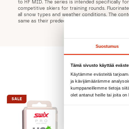
to HF MID. The series is intended specifically fo
competitive skiers for training rounds. Fluorinat
all snow types and weather conditions. The cont
same as their predecessor Vauhti LF RACE-glide
Suostumus
Tämä sivusto käyttää eväste
Käytämme evästeitä tarjoama
ja kävijämäärämme analysoim
kumppaneillemme tietoja siitä
olet antanut heille tai joita o
SALE
SALE