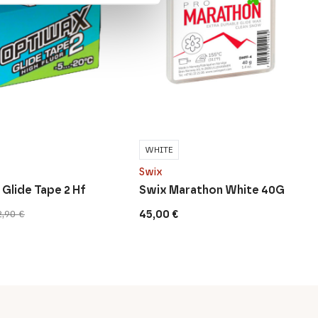
WHITE
Swix
Glide Tape 2 Hf
Swix Marathon White 40G
45,00
€
2,90
€