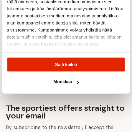
räätälöimiseen, sosiaalisen median ominaisuuksien
tukemiseen ja kävijämäärämme analysoimiseen. Lisäksi
jaamme sosiaalisen median, mainosalan ja analytiikka-
alan kumppaneillemme tietoja siitä, miten käytät
Swix
sivustoamme. Kumppanimme voivat yhdistää näitä
Vauhti
Swix
Swix
Swix
tietoja muihin tietoihin, joita olet antanut heille tai joita on
Vauhti
Swix
HS7
Optiwax
Pure
Swix Ps
Hs7
LIQ.
kerätty, kun olet käyttänyt heidän palvelujaan.
Race
Optiwax
Polar
Violet
VIOLET
Block
Gripcleaner
Powder
60G
-2/-8
12G
Eco
30G
21,90
€
27,90
€
Salli kaikki
Original
Current
Original
Current
69,00
€
13,90
€
20,00
€
27,00
€
40,00
€
price
price
price
price
was:
is:
was:
is:
27,00 €.
21,90 €.
40,00 €.
27,90 €.
Muokkaa
The sportiest offers straight to
your email
By subscribing to the newsletter, I accept the