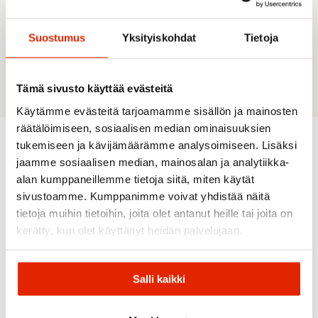
Lightweight, low-bulk single-layer webbing
Weight (Size M): 310 g
Suostumus
Yksityiskohdat
Tietoja
Size / head circumstance:
XS = 48-52cm
S = 51-55cm
Tämä sivusto käyttää evästeitä
Käytämme evästeitä tarjoamamme sisällön ja mainosten
räätälöimiseen, sosiaalisen median ominaisuuksien
tukemiseen ja kävijämäärämme analysoimiseen. Lisäksi
jaamme sosiaalisen median, mainosalan ja analytiikka-
Recommended for you
alan kumppaneillemme tietoja siitä, miten käytät
sivustoamme. Kumppanimme voivat yhdistää näitä
tietoja muihin tietoihin, joita olet antanut heille tai joita on
SALE
SALE
kerätty, kun olet käyttänyt heidän palvelujaan.
Salli kaikki
MINERAL