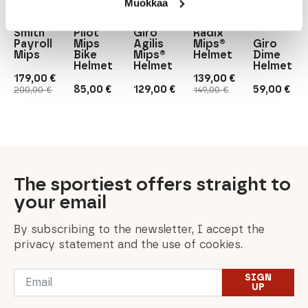
Muokkaa
Smith
Giro
Smith
Giro
Smith
Giro
Giro
Smith
Pilot
Giro
Radix
Payroll
Mips
Agilis
Mips®
Giro
Mips
Bike
Mips®
Helmet
Dime
Helmet
Helmet
Helmet
179,00
€
139,00
€
Original
Current
Original
Current
85,00
€
129,00
€
59,00
€
200,00
€
149,00
€
price
price
price
price
was:
is:
was:
is:
200,00 €.
179,00 €.
149,00 €.
139,00 €.
The sportiest offers straight to
your email
By subscribing to the newsletter, I accept the
privacy statement and the use of cookies.
Email
SIGN
*
UP