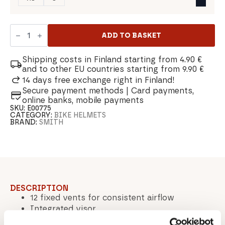
Smith
Sidekick
ADD TO BASKET
Jr
Mips
quantity
Shipping costs in Finland starting from 4.90 €
and to other EU countries starting from 9.90 €
14 days free exchange right in Finland!
Secure payment methods | Card payments,
online banks, mobile payments
SKU:
E00775
CATEGORY:
BIKE HELMETS
BRAND:
SMITH
DESCRIPTION
12 fixed vents for consistent airflow
Integrated visor
Performance comfort liner