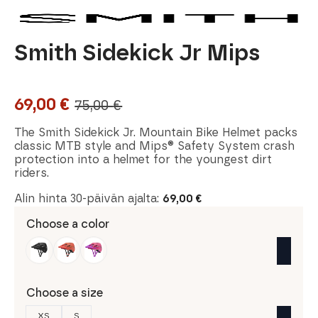
Smith Sidekick Jr Mips
69,00
€
75,00
€
Original
Current
price
price
The Smith Sidekick Jr. Mountain Bike Helmet packs
classic MTB style and Mips® Safety System crash
was:
is:
protection into a helmet for the youngest dirt
riders.
75,00 €.
69,00 €.
Alin hinta 30-päivän ajalta:
69,00
€
Choose a color
Choose a size
XS
S