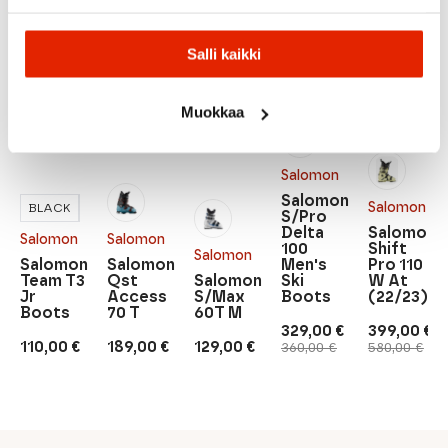
SALE
SALE
Salli kaikki
Muokkaa
Salomon
Salomon
Salomon
BLACK
BLACK/WHITE
S/Pro
Delta
Salomon
Salomon
Salomon
100
Shift
Salomon
Salomon
Salomon
Men's
Pro 110
Team T3
Qst
Salomon
Ski
W At
Jr
Access
S/Max
Boots
(22/23)
Boots
70 T
60T M
329,00
€
399,00
€
Original
Current
Original
Current
110,00
€
189,00
€
129,00
€
360,00
€
580,00
€
price
price
price
price
was:
is:
was:
is:
360,00 €.
329,00 €.
580,00 €.
399,00 €.