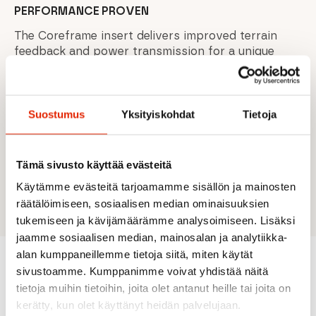
PERFORMANCE PROVEN
The Coreframe insert delivers improved terrain
feedback and power transmission for a unique
downhill performance.
BACKCOUNTRY COMMODITY
Suostumus
Yksityiskohdat
Tietoja
At 1.75 kg, this boot makes it easy to hike up. The
Surelock mechanism and liner’s walk function
increase cuff mobility, while the LT insert ensures
direct power transmission.
Tämä sivusto käyttää evästeitä
Käytämme evästeitä tarjoamamme sisällön ja mainosten
räätälöimiseen, sosiaalisen median ominaisuuksien
tukemiseen ja kävijämäärämme analysoimiseen. Lisäksi
jaamme sosiaalisen median, mainosalan ja analytiikka-
alan kumppaneillemme tietoja siitä, miten käytät
sivustoamme. Kumppanimme voivat yhdistää näitä
Recommended for you
tietoja muihin tietoihin, joita olet antanut heille tai joita on
kerätty, kun olet käyttänyt heidän palvelujaan.