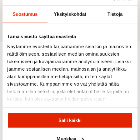
mountain touring, on or off the trail. Rottefella Back
Country Manual comes with a manual opening and
Suostumus
Yksityiskohdat
Tietoja
closing function.
Tämä sivusto käyttää evästeitä
Käytämme evästeitä tarjoamamme sisällön ja mainosten
räätälöimiseen, sosiaalisen median ominaisuuksien
tukemiseen ja kävijämäärämme analysoimiseen. Lisäksi
Recommended for you
jaamme sosiaalisen median, mainosalan ja analytiikka-
alan kumppaneillemme tietoja siitä, miten käytät
sivustoamme. Kumppanimme voivat yhdistää näitä
SALE
tietoja muihin tietoihin, joita olet antanut heille tai joita on
kerätty, kun olet käyttänyt heidän palvelujaan.
Salli kaikki
Salomon
Salomon
Salomon
Outside
Muokkaa
Salomon
82 Grip