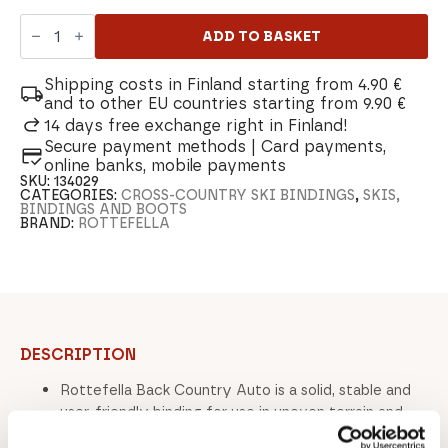
Rottefella
BC
ADD TO BASKET
Manual
backcountry
binding
Shipping costs in Finland starting from 4.90 €
quantity
and to other EU countries starting from 9.90 €
14 days free exchange right in Finland!
Secure payment methods | Card payments,
online banks, mobile payments
SKU:
134029
CATEGORIES:
CROSS-COUNTRY SKI BINDINGS
,
SKIS,
BINDINGS AND BOOTS
BRAND:
ROTTEFELLA
DESCRIPTION
Rottefella Back Country Auto is a solid, stable and
user-friendly binding for use in uneven terrain and
varying snow conditions. It is well suited for