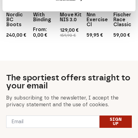
Rottefella
Rottefella
Escape
Nordic
Fischer
Outback
BC Skis
Rottefella
Rottefella
Nordic
With
Move Kit
Nnn
Fischer
BC
Binding
NIS 3.0
Exercise
Race
Boots
Cl
Classic
From:
129,00
€
Original
Current
240,00
€
0,00
€
59,95
€
59,00
€
159,90
€
price
price
was:
is:
159,90 €.
129,00 €.
The sportiest offers straight to
your email
By subscribing to the newsletter, I accept the
privacy statement and the use of cookies.
Email
SIGN
*
UP