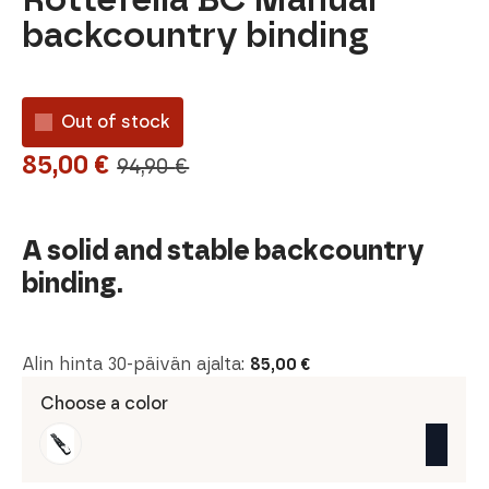
backcountry binding
Out of stock
85,00
€
94,90
€
Original
Current
price
price
was:
is:
A solid and stable backcountry
94,90 €.
85,00 €.
binding.
Alin hinta 30-päivän ajalta:
85,00
€
Choose a color