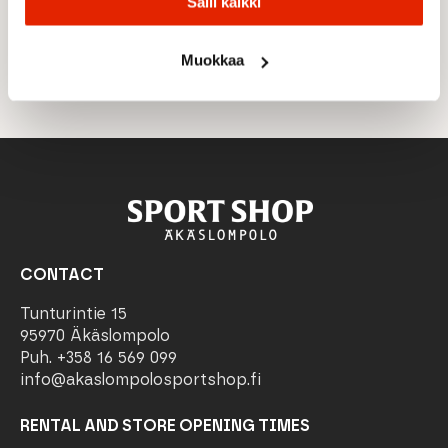
Salli kaikki
privacy statement and the use of cookies.
Muokkaa
Email
SIGN
*
UP
CONTACT
Tunturintie 15
95970 Äkäslompolo
Puh. +358 16 569 099
info@akaslompolosportshop.fi
RENTAL AND STORE OPENING TIMES