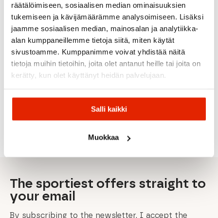
räätälöimiseen, sosiaalisen median ominaisuuksien
tukemiseen ja kävijämäärämme analysoimiseen. Lisäksi
jaamme sosiaalisen median, mainosalan ja analytiikka-
alan kumppaneillemme tietoja siitä, miten käytät
Swix
BLACK
sivustoamme. Kumppanimme voivat yhdistää näitä
Swix
tietoja muihin tietoihin, joita olet antanut heille tai joita on
Swix
Swix
HS7
Vauhti
Rex
kerätty, kun olet käyttänyt heidän palvelujaan.
Swix
LIQ.
Swix
Vauhti
Rex
Marathon
VIOLET
Tsp5
Skin Ski
Nanogrip
Black
-2/-8
40G
Cleaner
Anti-Ice
40G
27,90
€
69,90
€
Salli kaikki
Original
Current
Original
Current
19,90
€
19,90
€
45,00
€
40,00
€
90,00
€
price
price
price
price
was:
is:
was:
is:
Muokkaa
40,00 €.
27,90 €.
90,00 €.
69,90 €.
The sportiest offers straight to
your email
By subscribing to the newsletter, I accept the