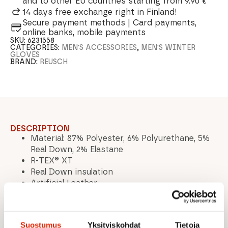
and to other EU countries starting from 9.90 €
14 days free exchange right in Finland!
Secure payment methods | Card payments,
online banks, mobile payments
SKU:
6231558
CATEGORIES:
MEN'S ACCESSORIES
,
MEN'S WINTER
GLOVES
BRAND:
REUSCH
DESCRIPTION
Material: 87% Polyester, 6% Polyurethane, 5%
Real Down, 2% Elastane
R-TEX® XT
Real Down insulation
Artificial Leather
Water repellent shell
Softshell Premium
MicroActive
Suostumus
Yksityiskohdat
Tietoja