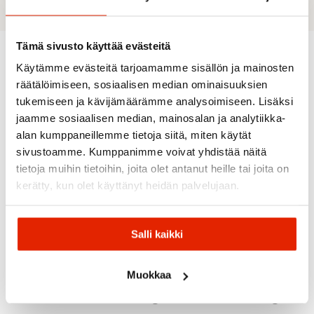
Tämä sivusto käyttää evästeitä
Käytämme evästeitä tarjoamamme sisällön ja mainosten
Recommended for you
räätälöimiseen, sosiaalisen median ominaisuuksien
tukemiseen ja kävijämäärämme analysoimiseen. Lisäksi
jaamme sosiaalisen median, mainosalan ja analytiikka-
alan kumppaneillemme tietoja siitä, miten käytät
sivustoamme. Kumppanimme voivat yhdistää näitä
tietoja muihin tietoihin, joita olet antanut heille tai joita on
kerätty, kun olet käyttänyt heidän palvelujaan.
Amundsen
Salli kaikki
Hestra
Amundsen
Sports
Hestra
Sätila
RAB
Sports
Heli Ski
Amundse
Sätila
Rab
Wool
Amundsen
Vagabon
Muokkaa
Inseros
Silkwarm
Liner 5-
Performance
Unisex
Beanie
Alushanska
Finger
Sock Unisex
Legwarm