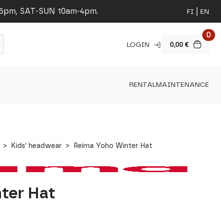
-5pm, SAT-SUN 10am-4pm.
FI
EN
0
LOGIN
0,00
€
RENTAL
MAINTENANCE
Kids' headwear
Reima Yoho Winter Hat
ter Hat