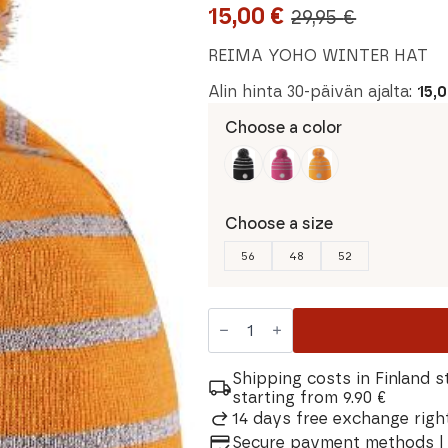
15,00
€
29,95
€
Original
Current
price
price
REIMA YOHO WINTER HAT
was:
is:
Alin hinta 30-päivän ajalta:
15,
29,95 €.
15,00 €.
Choose a color
Choose a size
56
48
52
Reima
Yoho
Winter
Hat
quantity
Shipping costs in Finland s
starting from 9.90 €
14 days free exchange right
Secure payment methods | 