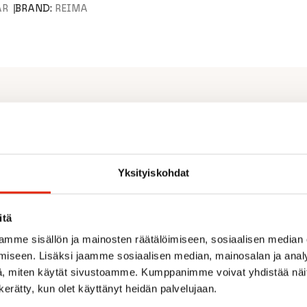
AR
BRAND:
REIMA
Yksityiskohdat
itä
mme sisällön ja mainosten räätälöimiseen, sosiaalisen median
iseen. Lisäksi jaamme sosiaalisen median, mainosalan ja analy
, miten käytät sivustoamme. Kumppanimme voivat yhdistää näitä t
Recommended for you
n kerätty, kun olet käyttänyt heidän palvelujaan.