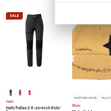
SALE
SALE
RAPTURE ROSE
YELL
Halti
Molo
Halti Pallas 2 X-stretch Kids'