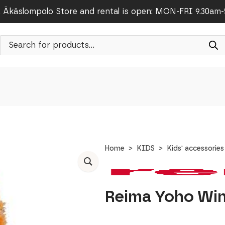
Äkäslompolo Store and rental is open: MON-FRI 9.30am
Products
search
Home
KIDS
Kids' accessories
Reima Yoho Win