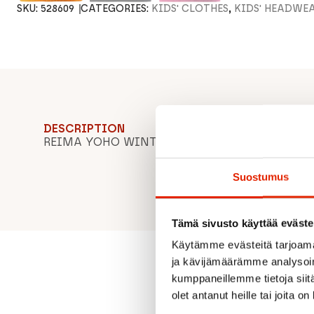
SKU:
528609
CATEGORIES:
KIDS' CLOTHES
,
KIDS' HEADWE
DESCRIPTION
REIMA YOHO WINTER HAT
Suostumus
Tämä sivusto käyttää eväste
Käytämme evästeitä tarjoama
ja kävijämäärämme analysoim
kumppaneillemme tietoja siitä
olet antanut heille tai joita o