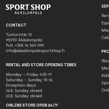
SER
Ren
Equ
CONTACT
Mai
Tunturintie 15
Cab
95970 Äkäslompolo
Puh. +358 16 569 099
info@akaslompolosportshop.fi
PR
Wo
RENTAL AND STORE OPENING TIMES
Me
Monday – Friday 9.30-17
Kid
Saturday – Sunday 10-16
Spo
Exception days:
Out
16.8. Sunday closed
23.8. Sunday closed
ONLINE STORE OPEN 24/7
!