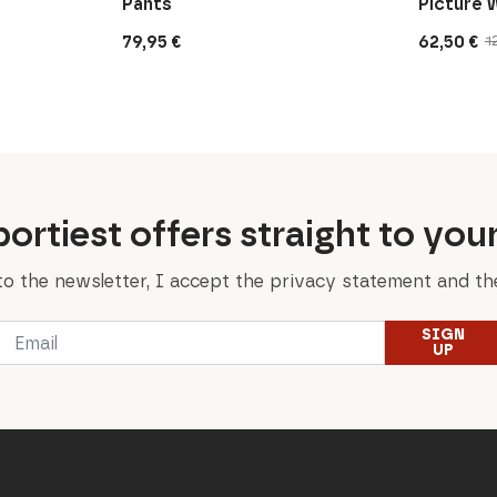
Pants
Picture 
79,95
€
62,50
€
1
Original
Current
price
price
was:
is:
125,00 €.
62,50 €.
ortiest offers straight to you
to the newsletter, I accept the privacy statement and the
Email
SIGN
*
UP