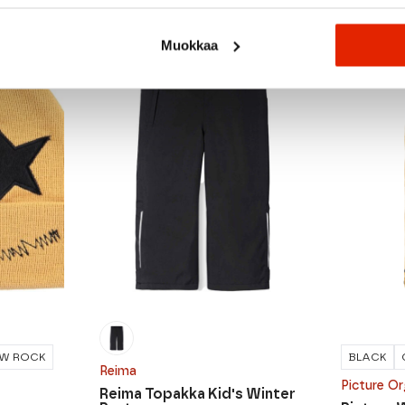
Muokkaa
SALE
OW ROCK
BLACK
Reima
Picture Or
Reima Topakka Kid's Winter