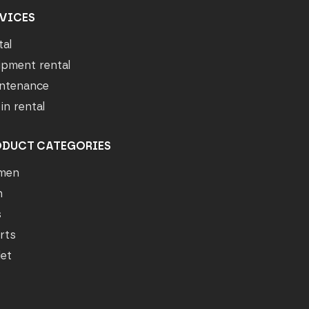
VICES
tal
ipment rental
ntenance
in rental
ODUCT CATEGORIES
men
n
s
rts
let