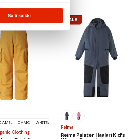
Salli kaikki
SALE
CAMEL
CAMO
WHITE/FLOWER
Reima
ganic Clothing
Reima Palaten Haalari Kid's