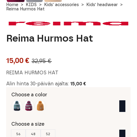
Home
KIDS
Kids' accessories
Kids' headwear
Reima Hurmos Hat
Reima Hurmos Hat
15,00
€
32,95
€
Original
Current
price
price
REIMA HURMOS HAT
was:
is:
Alin hinta 30-päivän ajalta:
15,00
€
32,95 €.
15,00 €.
Choose a color
Choose a size
56
48
52