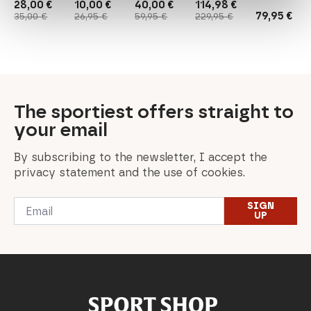
28,00
€
10,00
€
40,00
€
114,98
€
Original
Current
Original
Current
Original
Current
Original
Current
79,95
€
35,00
€
26,95
€
59,95
€
229,95
€
price
price
price
price
price
price
price
price
was:
is:
was:
is:
was:
is:
was:
is:
35,00 €.
28,00 €.
26,95 €.
10,00 €.
59,95 €.
40,00 €.
229,95 €.
114,98 €.
The sportiest offers straight to
your email
By subscribing to the newsletter, I accept the
privacy statement and the use of cookies.
Email
SIGN
*
UP