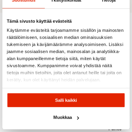
Tämä sivusto käyttää evästeitä
Käytämme evästeitä tarjoamamme sisällön ja mainosten
Recommended for you
räätälöimiseen, sosiaalisen median ominaisuuksien
tukemiseen ja kävijämäärämme analysoimiseen. Lisäksi
jaamme sosiaalisen median, mainosalan ja analytiikka-
SALE
SALE
SALE
SALE
alan kumppaneillemme tietoja siitä, miten käytät
sivustoamme. Kumppanimme voivat yhdistää näitä
tietoja muihin tietoihin, joita olet antanut heille tai joita on
kerätty, kun olet käyttänyt heidän palvelujaan.
Patagonia
Reima
Salli kaikki
Reima
Reima
Patagonia
Reima
Capilene
Reima
Utsjoki
Reima
Reima
Silkweight
Lento
Kids'
Topakka
Muokkaa
Kids' T-
Reima
Kid's
Winter
Kid's
shirt
Torkku
Trousers
Overall
Winter
Pants