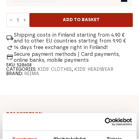
Reima
Hurmos
ADD TO BASKET
Hat
quantity
Shipping costs in Finland starting from 4.90 €
and to other EU countries starting from 9.90 €
14 days free exchange right in Finland!
Secure payment methods | Card payments,
online banks, mobile payments
SKU:
528608
CATEGORIES:
KIDS' CLOTHES
,
KIDS' HEADWEAR
BRAND:
REIMA
DESCRIPTION
REIMA HURMOS HAT
Suostumus
Yksityiskohdat
Tietoja