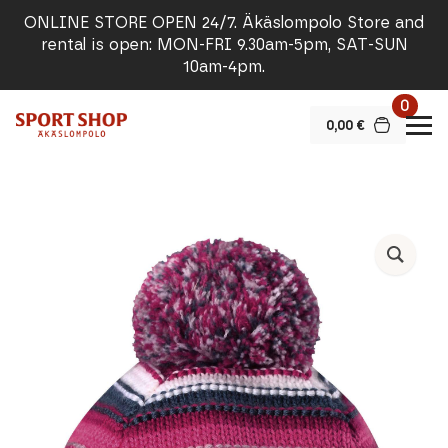
ONLINE STORE OPEN 24/7. Äkäslompolo Store and
rental is open: MON-FRI 9.30am-5pm, SAT-SUN
10am-4pm.
0
0,00
€