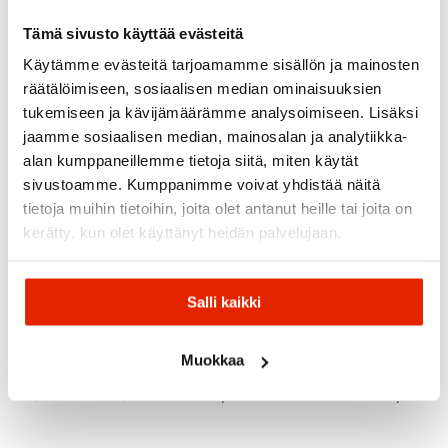
Recommended for you
Tämä sivusto käyttää evästeitä
Käytämme evästeitä tarjoamamme sisällön ja mainosten
SALE
SALE
SALE
räätälöimiseen, sosiaalisen median ominaisuuksien
tukemiseen ja kävijämäärämme analysoimiseen. Lisäksi
jaamme sosiaalisen median, mainosalan ja analytiikka-
alan kumppaneillemme tietoja siitä, miten käytät
sivustoamme. Kumppanimme voivat yhdistää näitä
tietoja muihin tietoihin, joita olet antanut heille tai joita on
RAB
kerätty, kun olet käyttänyt heidän palvelujaan.
Rab
Modulus
Amundsen
Haglöfs
Patagonia
Norrøna
Tights
Sports
Haglöfs
Men's
Patagonia
Norrona
Salli kaikki
Buteo
Base
Amundsen
Men's Dirt
Falketind
Pant
Layer
Herdsman
Craft
Dri1
Men
Pants
Men's
Pants
Men's
Slacks
Pants
Muokkaa
65,00
€
64,00
€
99,00
€
Original
Current
Original
Current
Original
Current
379,00
€
299,00
€
99,90
€
80,00
€
150,00
€
price
price
price
price
price
price
was:
is:
was:
is:
was:
is:
99,90 €.
65,00 €.
80,00 €.
64,00 €.
150,00 €.
99,00 €.