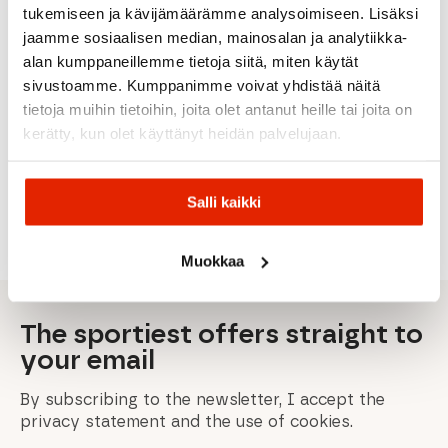
tukemiseen ja kävijämäärämme analysoimiseen. Lisäksi
jaamme sosiaalisen median, mainosalan ja analytiikka-
Patagonia
Amundsen
American
alan kumppaneillemme tietoja siitä, miten käytät
Patagonia
Amundsen
Sports
Vintage
Men's
sivustoamme. Kumppanimme voivat yhdistää näitä
Sports
Maloja
Amundsen
American
Hampi
tietoja muihin tietoihin, joita olet antanut heille tai joita on
Fjordcord
Amundsen
Joggings
Rock
Maloja
Kaybees
Adventure
Plizzy Men's
Pants -
Blutwurz
kerätty, kun olet käyttänyt heidän palvelujaan.
Men's
Slacks
Sweatpants
Regular
Pants
Pants
Men
116,00
€
80,00
€
160,00
€
Original
Current
Original
Current
Original
Current
199,00
€
299,00
€
145,00
€
100,00
€
200,00
€
Salli kaikki
price
price
price
price
price
price
was:
is:
was:
is:
was:
is:
145,00 €.
116,00 €.
100,00 €.
80,00 €.
200,00 €.
160,00 €.
Muokkaa
The sportiest offers straight to
your email
By subscribing to the newsletter, I accept the
privacy statement and the use of cookies.