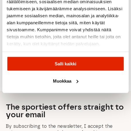
räätälöimiseen, sosiaalisen median ominaisuuksien
tukemiseen ja kävijämäärämme analysoimiseen. Lisäksi
jaamme sosiaalisen median, mainosalan ja analytiikka-
DARK
Picture
BLUE
alan kumppaneillemme tietoja siitä, miten käytät
Organic
Patagonia
sivustoamme. Kumppanimme voivat yhdistää näitä
Clothing
Löffler
Halti
Fjällräven
Patagonia
tietoja muihin tietoihin, joita olet antanut heille tai joita on
Picture
Löffler W
Micro D™
Halti
Fjällräven
Posy
Turtleneck
1/2-Zip
Moodi
Abisko
kerätty, kun olet käyttänyt heidän palvelujaan.
Women's
Starlit
Women's
Women's
Trail
Jacket
Transtex
Fleece
Shirt
Women's
Midlay
Pullover
Fleece
87,50
€
25,00
€
Salli kaikki
Original
Current
Original
Current
99,90
€
100,00
€
169,00
€
175,00
€
49,90
€
price
price
price
price
was:
is:
was:
is:
175,00 €.
87,50 €.
49,90 €.
25,00 €.
Muokkaa
The sportiest offers straight to
your email
By subscribing to the newsletter, I accept the