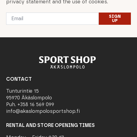
privacy statement and the use of cookies.
Email
SIGN
*
UP
CONTACT
Tunturintie 15
95970 Äkäslompolo
Puh. +358 16 569 099
info@akaslompolosportshop.fi
RENTAL AND STORE OPENING TIMES