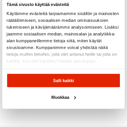
Tämä sivusto käyttää evästeitä
SALE
SALE
SALE
Käytämme evästeitä tarjoamamme sisällön ja mainosten
räätälöimiseen, sosiaalisen median ominaisuuksien
tukemiseen ja kävijämäärämme analysoimiseen. Lisäksi
jaamme sosiaalisen median, mainosalan ja analytiikka-
alan kumppaneillemme tietoja siitä, miten käytät
sivustoamme. Kumppanimme voivat yhdistää näitä
One
tietoja muihin tietoihin, joita olet antanut heille tai joita on
Way
kerätty, kun olet käyttänyt heidän palvelujaan.
Salomon
BLACK
One
Salomon
Way
Peltonen
Rex
Outside
Storm
Rex
Vario
Junior
Peltonen
Rex
Salli kaikki
Rex
Ski
Ski
Apollo
Apollo
Sapphire
Poles
Poles
Ski Poles
Jr
Kids
Sauva
99,90
€
99,00
€
49,90
€
Muokkaa
Original
Current
Original
Current
Original
Current
14,90
€
13,90
€
149,00
€
110,00
€
59,90
€
price
price
price
price
price
price
was:
is:
was:
is:
was:
is:
149,00 €.
99,90 €.
110,00 €.
99,00 €.
59,90 €.
49,90 €.