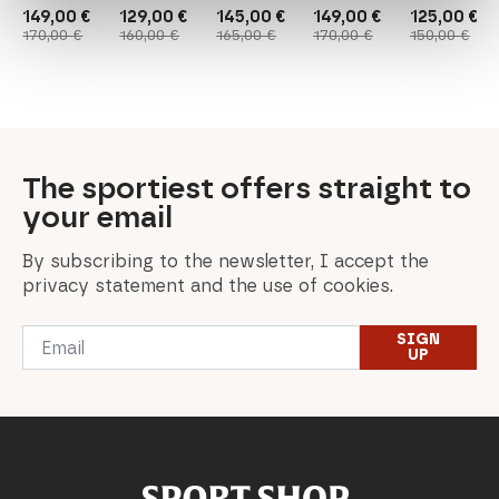
149,00
€
129,00
€
145,00
€
149,00
€
125,00
€
Original
Current
Original
Current
Original
Current
Original
Current
Original
Current
170,00
€
160,00
€
165,00
€
170,00
€
150,00
€
price
price
price
price
price
price
price
price
price
price
was:
is:
was:
is:
was:
is:
was:
is:
was:
is:
170,00 €.
149,00 €.
160,00 €.
129,00 €.
165,00 €.
145,00 €.
170,00 €.
149,00 €.
150,00 €.
125,00 €.
The sportiest offers straight to
your email
By subscribing to the newsletter, I accept the
privacy statement and the use of cookies.
Email
SIGN
*
UP