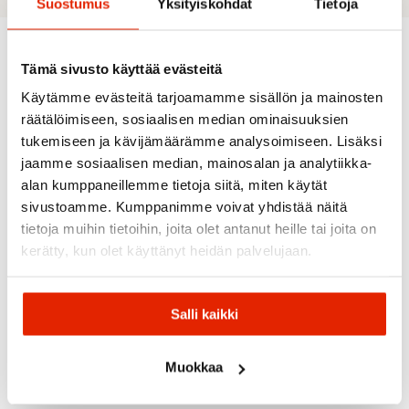
Suostumus
Yksityiskohdat
Tietoja
Tämä sivusto käyttää evästeitä
Recommended for you
Käytämme evästeitä tarjoamamme sisällön ja mainosten
räätälöimiseen, sosiaalisen median ominaisuuksien
tukemiseen ja kävijämäärämme analysoimiseen. Lisäksi
SALE
SALE
SALE
SALE
SALE
jaamme sosiaalisen median, mainosalan ja analytiikka-
alan kumppaneillemme tietoja siitä, miten käytät
sivustoamme. Kumppanimme voivat yhdistää näitä
tietoja muihin tietoihin, joita olet antanut heille tai joita on
kerätty, kun olet käyttänyt heidän palvelujaan.
Salomon
Hoka
Salomon
Salomon
Merrell
Salli kaikki
Hoka
X Ultra
Salomon
Salomon
Challenger
360 Mid
XA PRO
Merrell
Salomon
8 Wide
Gore-
3D V9
Wrapt
Speedcross
Men's
Tex
Gtx
Mid WP
Muokkaa
6 Gore-Tex
Running
Men's
Men's
Men's
Men's Shoes
Shoes
Shoes
Shoe
Shoes