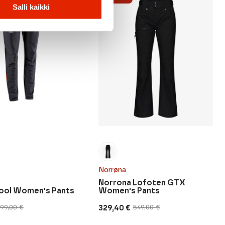
Salli kaikki
Norrøna
Norrona Lofoten GTX
ool Women's Pants
Women's Pants
329,40
€
199,00
€
549,00
€
Original
Current
price
price