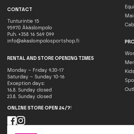
Equ
CONTACT
Mai
Tunturintie 15
Cab
95970 Äkäslompolo
Puh. +358 16 569 099
info@akaslompolosportshop.fi
PR
Wo
RENTAL AND STORE OPENING TIMES
Me
Monday – Friday 9.30-17
Kid
Saturday – Sunday 10-16
Spo
Exception days:
Out
16.8. Sunday closed
23.8. Sunday closed
ONLINE STORE OPEN 24/7
!