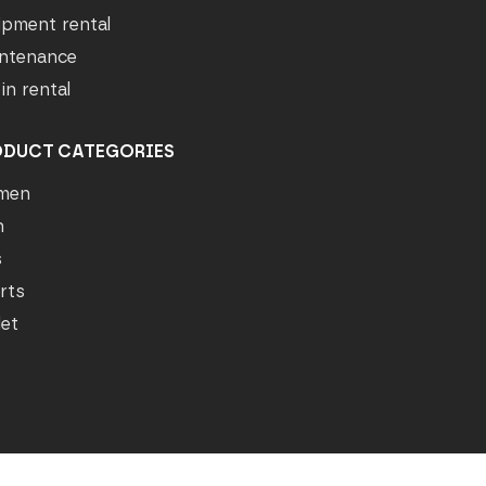
ipment rental
ntenance
in rental
ODUCT CATEGORIES
men
n
s
rts
let