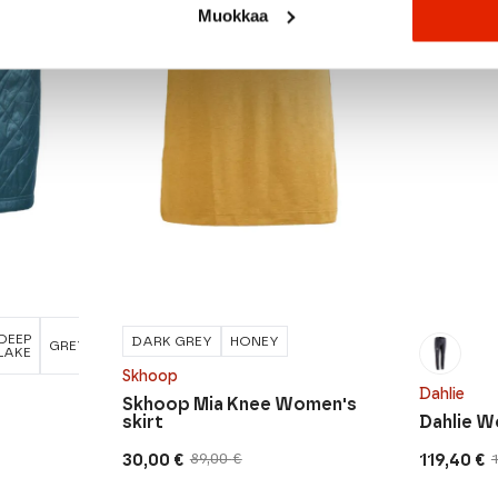
Muokkaa
DEEP
DARK GREY
HONEY
GREY
LAKE
Skhoop
Dahlie
Skhoop Mia Knee Women's
skirt
Dahlie W
30,00
€
119,40
€
89,00
€
Original
Current
Original
Current
price
price
price
price