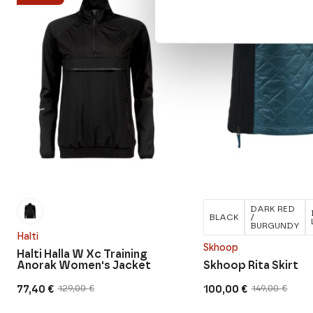
DARK RED
BLACK
/
BURGUNDY
Halti
Skhoop
Halti Halla W Xc Training
Anorak Women's Jacket
Skhoop Rita Skirt
77,40
€
100,00
€
129,00
€
149,00
€
Original
Current
Original
Current
price
price
price
price