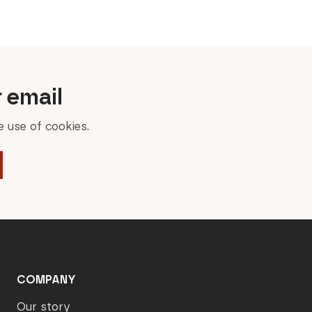
was:
is:
549,00 €.
329,40 €.
r email
 use of cookies.
COMPANY
Our story