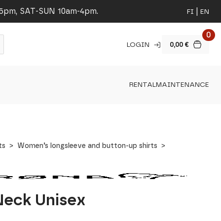
-5pm, SAT-SUN 10am-4pm.
FI
EN
0
LOGIN
0,00
€
RENTAL
MAINTENANCE
ts
Women’s longsleeve and button-up shirts
Neck Unisex