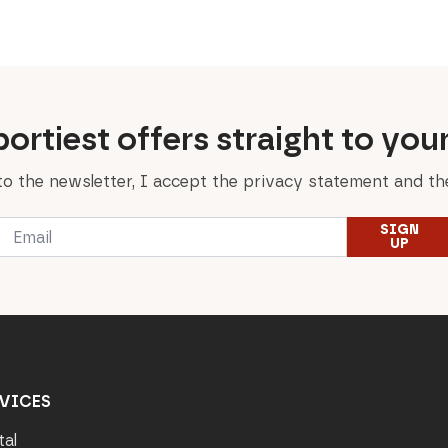
was:
is:
was:
is:
89,00 €.
30,00 €.
199,00 €.
119,40 €.
ortiest offers straight to you
to the newsletter, I accept the privacy statement and the
Email
SIGN
*
UP
VICES
tal