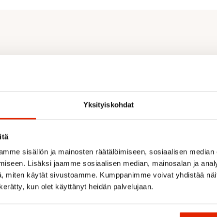
made from recovered soda
Yksityiskohdat
itä
mme sisällön ja mainosten räätälöimiseen, sosiaalisen median
iseen. Lisäksi jaamme sosiaalisen median, mainosalan ja analy
Recommended for you
, miten käytät sivustoamme. Kumppanimme voivat yhdistää näitä t
n kerätty, kun olet käyttänyt heidän palvelujaan.
SALE
SALE