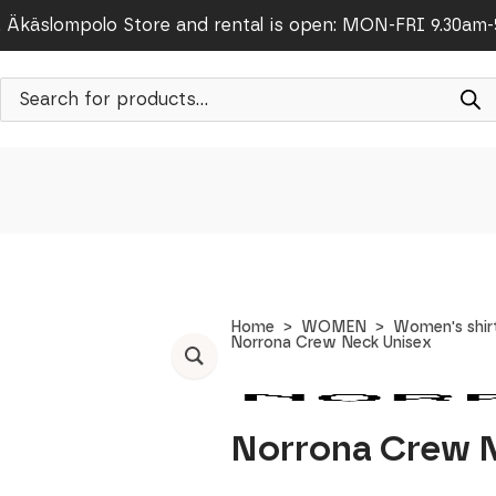
Äkäslompolo Store and rental is open: MON-FRI 9.30am
Products
search
Home
WOMEN
Women's shir
Norrona Crew Neck Unisex
Norrona Crew 