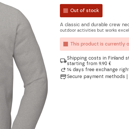
Out of stock
A classic and durable crew ne
outdoor activities but works exce
This product is currently 
Shipping costs in Finland s
starting from 9.90 €
14 days free exchange right
Secure payment methods | 