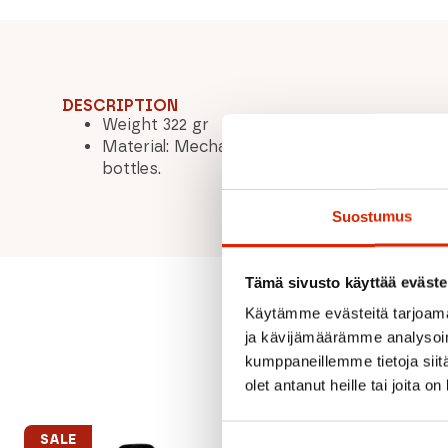
DESCRIPTION
Weight 322 gr
Material: Mechanically recycled polyester 
bottles.
Suostumus
Tämä sivusto käyttää eväste
Käytämme evästeitä tarjoama
ja kävijämäärämme analysoim
kumppaneillemme tietoja siitä
olet antanut heille tai joita o
SALE
SALE