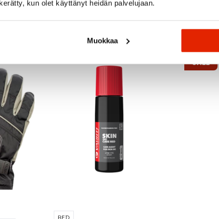
n kerätty, kun olet käyttänyt heidän palvelujaan.
Recommended for you
Muokkaa
SALE
RED