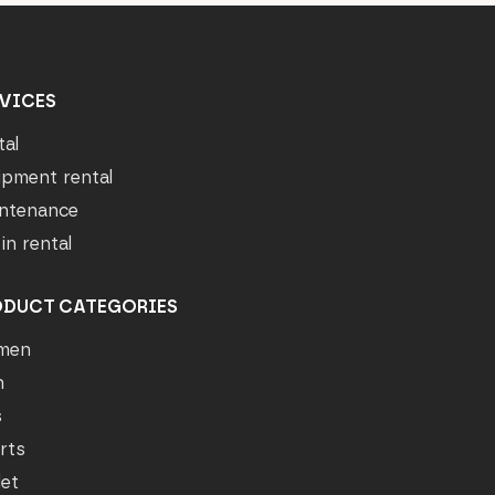
VICES
tal
ipment rental
ntenance
in rental
ODUCT CATEGORIES
men
n
s
rts
let