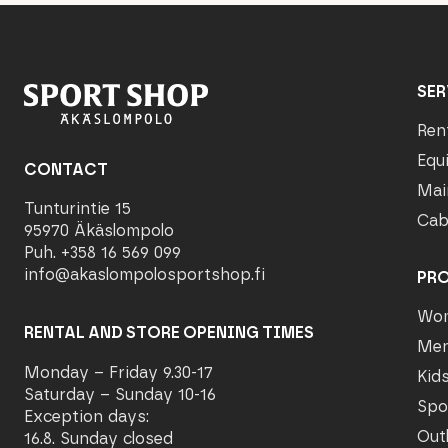
SER
Ren
Equ
CONTACT
Mai
Tunturintie 15
Cab
95970 Äkäslompolo
Puh. +358 16 569 099
info@akaslompolosportshop.fi
PR
Wo
RENTAL AND STORE OPENING TIMES
Me
Monday – Friday 9.30-17
Kid
Saturday – Sunday 10-16
Spo
Exception days:
Out
16.8. Sunday closed