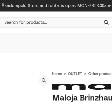
Äkäslompolo Store and rental is open: MON-FRI 9.30am
Products
search
Home
OUTLET
Other produc
Maloja Brinzha