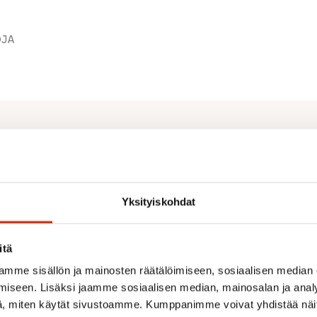
JA
Yksityiskohdat
- front print
itä
mme sisällön ja mainosten räätälöimiseen, sosiaalisen median
iseen. Lisäksi jaamme sosiaalisen median, mainosalan ja analy
, miten käytät sivustoamme. Kumppanimme voivat yhdistää näitä t