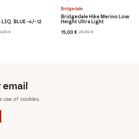
Bridgedale
Bridgedale Hike Merino Low
 LIQ. BLUE -4/-12
Height Ultra Light
15,00
€
0,00
€
25,90
€
Original
Current
price
price
was:
is:
25,90 €.
15,00 €.
r email
 use of cookies.