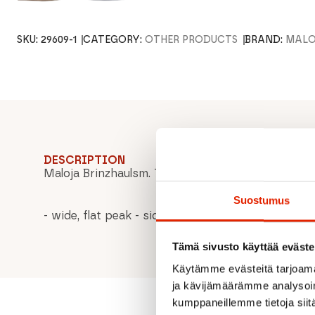
SKU:
29609-1
CATEGORY:
OTHER PRODUCTS
BRAND:
MALO
DESCRIPTION
Maloja Brinzhaulsm. Trucker Cap
Suostumus
- wide, flat peak - side Mesh inserts - adjustable 
Tämä sivusto käyttää eväste
Käytämme evästeitä tarjoama
ja kävijämäärämme analysoim
kumppaneillemme tietoja siitä