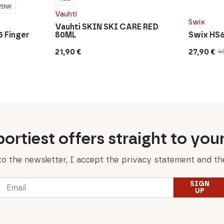
PINK
Vauhti
Swix
Vauhti SKIN SKI CARE RED
5 Finger
80ML
Swix HS6
21,90
€
27,90
€
4
Original
Current
price
price
was:
is:
40,00 €.
27,90 €.
ortiest offers straight to you
to the newsletter, I accept the privacy statement and the
Email
SIGN
*
UP