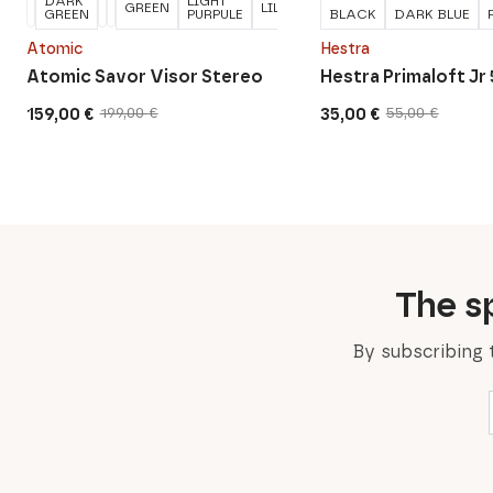
DARK
LIGHT
GREEN
LILAC
MAROON
OCEAN
GREEN
PURPULE
BLACK
DARK BLUE
Atomic
Hestra
Atomic Savor Visor Stereo
Hestra Primaloft Jr 
159,00
€
35,00
€
199,00
€
55,00
€
Original
Current
Original
Current
price
price
price
price
was:
is:
was:
is:
199,00 €.
159,00 €.
55,00 €.
35,00 €.
The sp
By subscribing 