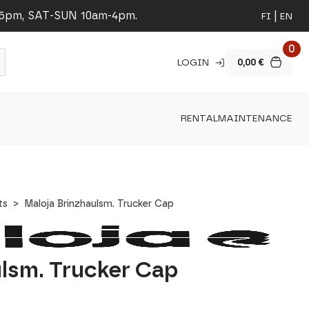
-5pm, SAT-SUN 10am-4pm.
FI
EN
0
LOGIN
0,00
€
RENTAL
MAINTENANCE
ts
Maloja Brinzhaulsm. Trucker Cap
ulsm. Trucker Cap