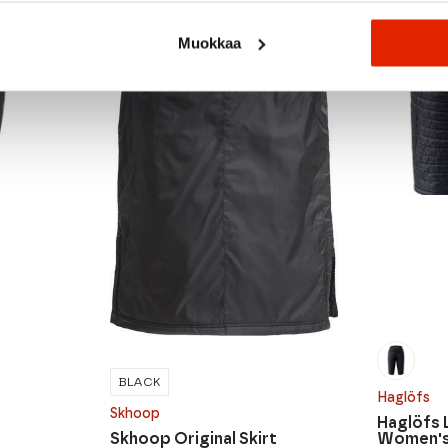
Muokkaa
BLACK
Haglöfs
Skhoop
Haglöfs L
Skhoop Original Skirt
Women's