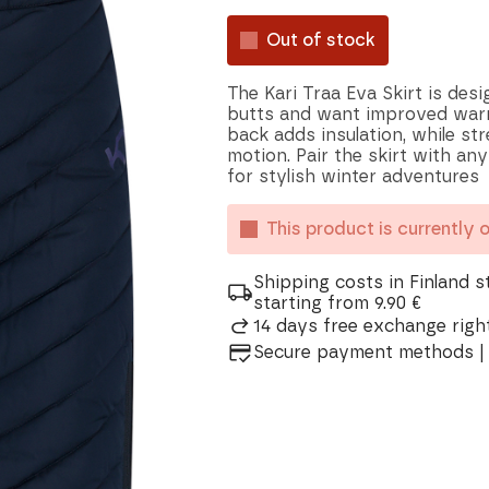
Out of stock
The Kari Traa Eva Skirt is des
butts and want improved war
back adds insulation, while st
motion. Pair the skirt with an
for stylish winter adventures
This product is currently 
Shipping costs in Finland s
starting from 9.90 €
14 days free exchange right
Secure payment methods | 