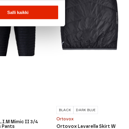
Salli kaikki
BLACK
DARK BLUE
Ortovox
.I.M Mimic II 3/4
 Pants
Ortovox Lavarella Skirt W