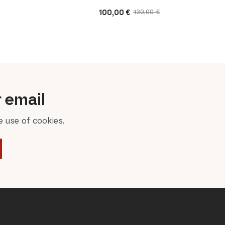
100,00
€
130,00
€
Original
Current
price
price
was:
is:
130,00 €.
100,00 €.
r email
 use of cookies.