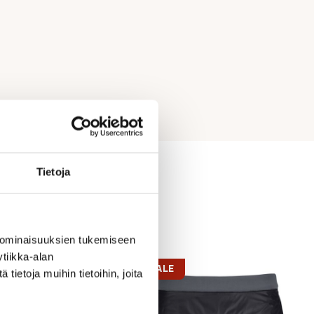
Tietoja
 ominaisuuksien tukemiseen
tiikka-alan
SALE
ietoja muihin tietoihin, joita