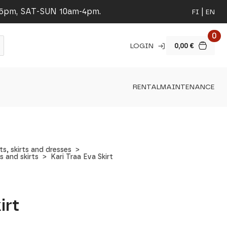
-5pm, SAT-SUN 10am-4pm.
FI
EN
0
LOGIN
0,00
€
RENTAL
MAINTENANCE
, skirts and dresses
 and skirts
Kari Traa Eva Skirt
irt