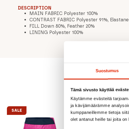
DESCRIPTION
MAIN FABRIC Polyester 100%
CONTRAST FABRIC Polyester 91%, Elastan
FILL Down 80%, Feather 20%
LINING Polyester 100%
Suostumus
Tämä sivusto käyttää eväste
Käytämme evästeitä tarjoama
ja kävijämäärämme analysoim
SALE
SALE
kumppaneillemme tietoja siitä
olet antanut heille tai joita o