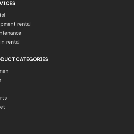
VICES
tal
ipment rental
ntenance
in rental
ODUCT CATEGORIES
men
n
s
rts
let