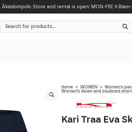
Äkäslompolo Store and rental is open: MON-FRI 9.30am
Products
search
Home
WOMEN
Women's pants
Women’s down and insulated shorts
Kari Traa Eva Sk