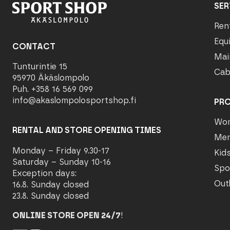
SER
Ren
Equ
CONTACT
Mai
Tunturintie 15
Cab
95970 Äkäslompolo
Puh. +358 16 569 099
info@akaslompolosportshop.fi
PR
Wo
RENTAL AND STORE OPENING TIMES
Me
Monday – Friday 9.30-17
Kid
Saturday – Sunday 10-16
Spo
Exception days:
Out
16.8. Sunday closed
23.8. Sunday closed
ONLINE STORE OPEN 24/7
!