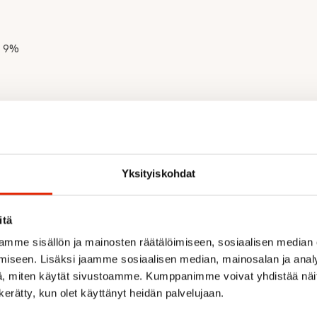
e 9%
Yksityiskohdat
Recommended for you
itä
mme sisällön ja mainosten räätälöimiseen, sosiaalisen median
iseen. Lisäksi jaamme sosiaalisen median, mainosalan ja analy
SALE
, miten käytät sivustoamme. Kumppanimme voivat yhdistää näitä t
n kerätty, kun olet käyttänyt heidän palvelujaan.