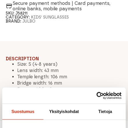
Secure payment methods | Card payments,
online banks, mobile payments
SKU:
J58211
CATEGORY:
KIDS' SUNGLASSES
BRAND:
JULBO
DESCRIPTION
Size: S (4-8 years)
Lens width: 43 mm
Temple length: 106 mm
Bridge width: 16 mm
Frame width: 109 mm
Weight: 16 g
Case included
Suostumus
Yksityiskohdat
Tietoja