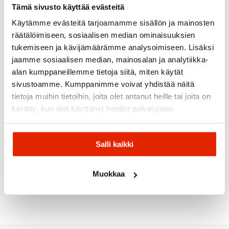
Tämä sivusto käyttää evästeitä
Recommended for you
Käytämme evästeitä tarjoamamme sisällön ja mainosten
räätälöimiseen, sosiaalisen median ominaisuuksien
tukemiseen ja kävijämäärämme analysoimiseen. Lisäksi
jaamme sosiaalisen median, mainosalan ja analytiikka-
alan kumppaneillemme tietoja siitä, miten käytät
sivustoamme. Kumppanimme voivat yhdistää näitä
tietoja muihin tietoihin, joita olet antanut heille tai joita on
kerätty, kun olet käyttänyt heidän palvelujaan.
MAROON
PURPLE
Julbo
Julbo
Salli kaikki
Julbo
Julbo
Ranger Jr
Walker Jr
Sunglasses
Sunglasses
Muokkaa
29,90
€
29,90
€