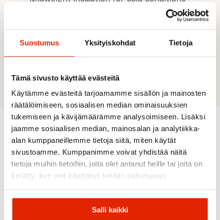
Overlap opening for extra weather protection
or can be pulled under the chin
Ventilation flap over the mouth for better
breathability
Suostumus
Yksityiskohdat
Tietoja
Flatlock seams reduce chafing
Merino wool regulates temperature and
resists odors
Tämä sivusto käyttää evästeitä
Käytämme evästeitä tarjoamamme sisällön ja mainosten
räätälöimiseen, sosiaalisen median ominaisuuksien
tukemiseen ja kävijämäärämme analysoimiseen. Lisäksi
jaamme sosiaalisen median, mainosalan ja analytiikka-
Recommended for you
alan kumppaneillemme tietoja siitä, miten käytät
sivustoamme. Kumppanimme voivat yhdistää näitä
tietoja muihin tietoihin, joita olet antanut heille tai joita on
kerätty, kun olet käyttänyt heidän palvelujaan.
Salli kaikki