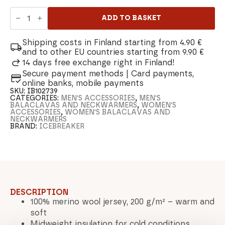
Icebreaker
200
ADD TO BASKET
Oasis
Balaclava
quantity
Shipping costs in Finland starting from 4.90 €
and to other EU countries starting from 9.90 €
14 days free exchange right in Finland!
Secure payment methods | Card payments,
online banks, mobile payments
SKU:
IB102739
CATEGORIES:
MEN'S ACCESSORIES
,
MEN'S
BALACLAVAS AND NECKWARMERS
,
WOMEN'S
ACCESSORIES
,
WOMEN'S BALACLAVAS AND
NECKWARMERS
BRAND:
ICEBREAKER
DESCRIPTION
100% merino wool jersey, 200 g/m² – warm and
soft
Midweight insulation for cold conditions