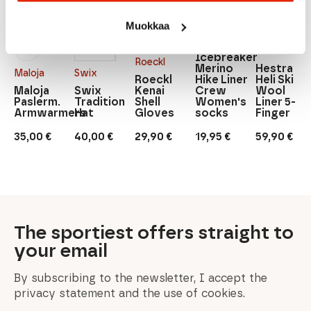
Muokkaa
DARK
BLUE
Icebreaker
BLACK
BLACK
GREEN/DARK
WHITE
GREY
Hestra
BLUE
Icebreaker
Roeckl
Merino
Hestra
Maloja
Swix
Roeckl
Hike Liner
Heli Ski
Maloja
Swix
Kenai
Crew
Wool
Paslerm.
Tradition
Shell
Women's
Liner 5-
Armwarmers
Hat
Gloves
socks
Finger
35,00
€
40,00
€
29,90
€
19,95
€
59,90
€
The sportiest offers straight to
your email
By subscribing to the newsletter, I accept the
privacy statement and the use of cookies.