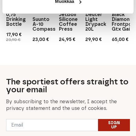
Black
Muokkaa
Camelbak
Jetboil
Deuter
Diamond
Eddy+
Suunto
0,75
Jetboil
Deuter
Black
Drinking
Suunto
Silicone
Light
Diamond
Bottle
A-10
Coffee
Drypack
Frontpoin
Compass
Press
20L
Gtx Gaite
17,90
€
Original
Current
23,00
€
24,95
€
29,90
€
65,00
€
23,90
€
price
price
was:
is:
23,90 €.
17,90 €.
The sportiest offers straight to
your email
By subscribing to the newsletter, I accept the
privacy statement and the use of cookies.
Email
SIGN
*
UP