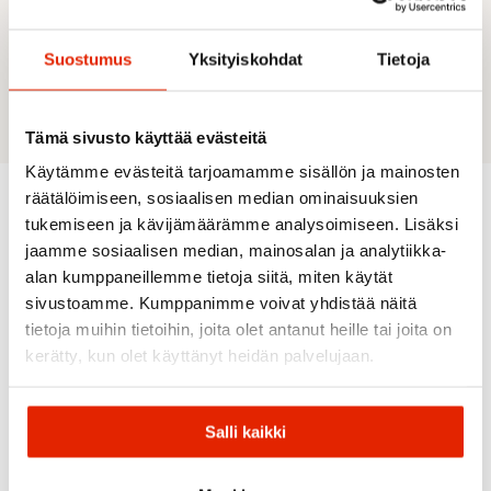
Weight without battery: 100 g
Weight with battery: 250 g
Suostumus
Yksityiskohdat
Tietoja
Packaged dimensions: 7 x 30 cm
Dimensions when opened: 40x30cm
Tämä sivusto käyttää evästeitä
Käytämme evästeitä tarjoamamme sisällön ja mainosten
räätälöimiseen, sosiaalisen median ominaisuuksien
tukemiseen ja kävijämäärämme analysoimiseen. Lisäksi
Recommended for you
jaamme sosiaalisen median, mainosalan ja analytiikka-
alan kumppaneillemme tietoja siitä, miten käytät
sivustoamme. Kumppanimme voivat yhdistää näitä
SALE
tietoja muihin tietoihin, joita olet antanut heille tai joita on
kerätty, kun olet käyttänyt heidän palvelujaan.
Salli kaikki
LIGHT
MINT
SEA
CORAL
ORANGE
PURPLE
BLUE
GREEN
GREEN
Camelbak