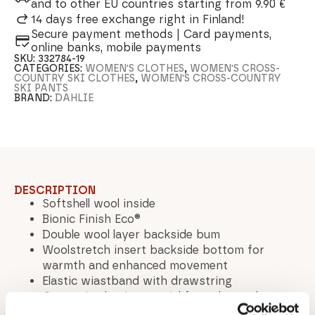
and to other EU countries starting from 9.90 €
14 days free exchange right in Finland!
Secure payment methods | Card payments,
online banks, mobile payments
SKU:
332784-19
CATEGORIES:
WOMEN'S CLOTHES
,
WOMEN'S CROSS-
COUNTRY SKI CLOTHES
,
WOMEN'S CROSS-COUNTRY
SKI PANTS
BRAND:
DAHLIE
DESCRIPTION
Softshell wool inside
Bionic Finish Eco®
Double wool layer backside bum
Woolstretch insert backside bottom for
warmth and enhanced movement
Elastic wiastband with drawstring
Gusset in elastic material for enhanced
movement