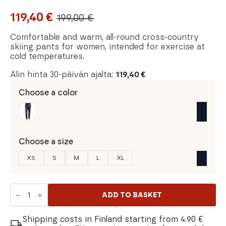
119,40
€
199,00
€
Original
Current
price
price
Comfortable and warm, all-round cross-country
skiing pants for women, intended for exercise at
was:
is:
cold temperatures.
199,00 €.
119,40 €.
Alin hinta 30-päivän ajalta:
119,40
€
Choose a color
Choose a size
XS
S
M
L
XL
Dahlie
Wool
ADD TO BASKET
Women's
Pants
quantity
Shipping costs in Finland starting from 4.90 €