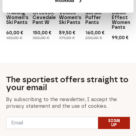
Halti
Muokkaa
Core
Maloja
Ortovox
Dahlie
Nordic
Halti
Zengom.
Training
Ortovox
Veloce
Nordic
Dahlie
Women's
Cevedale
Women's
Puffer
Effect
Ski Pants
Pant W
Ski Pants
Pants
Women's
Pants
60,00
€
150,00
€
89,50
€
160,00
€
Original
Current
Original
Current
Original
Current
Original
Current
99,00
€
100,00
€
300,00
€
179,00
€
200,00
€
price
price
price
price
price
price
price
price
was:
is:
was:
is:
was:
is:
was:
is:
100,00 €.
60,00 €.
300,00 €.
150,00 €.
179,00 €.
89,50 €.
200,00 €.
160,00 €.
The sportiest offers straight to
your email
By subscribing to the newsletter, I accept the
privacy statement and the use of cookies.
Email
SIGN
*
UP