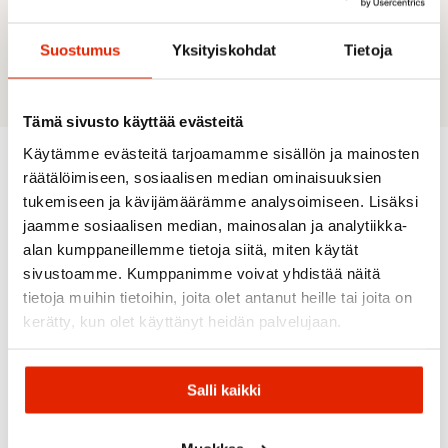
1 sidepocket
3/4 zipper with clickdown
Suostumus
Yksityiskohdat
Tietoja
Regular fit
Tämä sivusto käyttää evästeitä
Käytämme evästeitä tarjoamamme sisällön ja mainosten
räätälöimiseen, sosiaalisen median ominaisuuksien
Recommended for you
tukemiseen ja kävijämäärämme analysoimiseen. Lisäksi
jaamme sosiaalisen median, mainosalan ja analytiikka-
alan kumppaneillemme tietoja siitä, miten käytät
SALE
SALE
SALE
SALE
sivustoamme. Kumppanimme voivat yhdistää näitä
tietoja muihin tietoihin, joita olet antanut heille tai joita on
kerätty, kun olet käyttänyt heidän palvelujaan.
Salli kaikki
Craft
Maloja
Craft