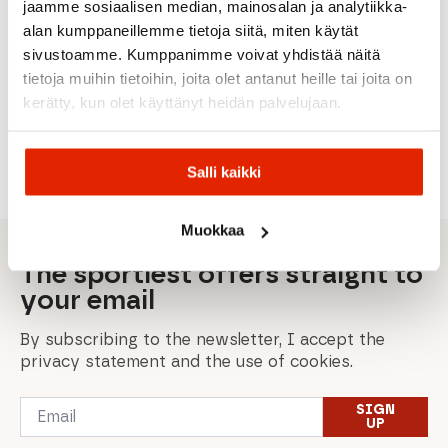
jaamme sosiaalisen median, mainosalan ja analytiikka-
Maloja
Halti Vire
Dahlie
Dahlie
Dahlie
alan kumppaneillemme tietoja siitä, miten käytät
Zengom.
Plus
Pants
Nordic
Dahlie
Women's
Dahlie
Winner
sivustoamme. Kumppanimme voivat yhdistää näitä
Puffer
Effect
XCT
Determend
3.0
tietoja muihin tietoihin, joita olet antanut heille tai joita on
Pants
Women's
Softshell
Women's
Women's
Pants
Set
Pants
Ski Pants
kerätty, kun olet käyttänyt heidän palvelujaan.
160,00
€
Original
Current
99,00
€
179,00
€
119,00
€
129,00
€
200,00
€
price
price
was:
is:
Salli kaikki
200,00 €.
160,00 €.
Muokkaa
The sportiest offers straight to
your email
By subscribing to the newsletter, I accept the
privacy statement and the use of cookies.
Email
SIGN
*
UP