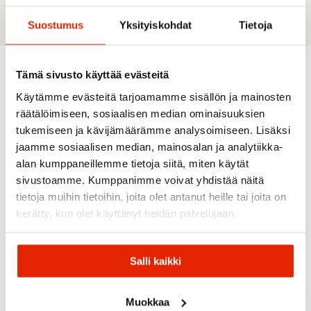
Suostumus
Yksityiskohdat
Tietoja
Tämä sivusto käyttää evästeitä
Recommended for you
Käytämme evästeitä tarjoamamme sisällön ja mainosten
räätälöimiseen, sosiaalisen median ominaisuuksien
tukemiseen ja kävijämäärämme analysoimiseen. Lisäksi
SALE
SALE
SALE
jaamme sosiaalisen median, mainosalan ja analytiikka-
alan kumppaneillemme tietoja siitä, miten käytät
sivustoamme. Kumppanimme voivat yhdistää näitä
tietoja muihin tietoihin, joita olet antanut heille tai joita on
kerätty, kun olet käyttänyt heidän palvelujaan.
Patagonia
Salli kaikki
Patagonia
Maloja
LS
RAB
Capilene®
Maloja
RAB
Cool
BeifussM.
Rab
Muokkaa
RAB
Daily
Alpine
Talus
Rab