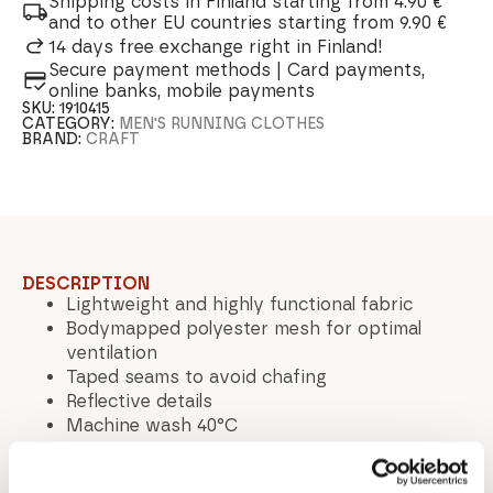
Shipping costs in Finland starting from 4.90 €
and to other EU countries starting from 9.90 €
14 days free exchange right in Finland!
Secure payment methods | Card payments,
online banks, mobile payments
SKU:
1910415
CATEGORY:
MEN'S RUNNING CLOTHES
BRAND:
CRAFT
DESCRIPTION
Lightweight and highly functional fabric
Bodymapped polyester mesh for optimal
ventilation
Taped seams to avoid chafing
Reflective details
Machine wash 40°C
Material: 90% polyester / 10% elastane