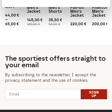
Men's
Hybrid
Active
Phantom
Rab
Shirt
Men's
Men's
Pull-on
Phantom
Jacket
Shorts
Men's
Men's
44,00
€
Jacket
Jacket
–
148,00
€
38,50
€
Price
Original
Current
Original
Current
65,00
€
220,00
€
200,00
€
185,00
€
55,00
€
range:
price
price
price
price
44,00 €
was:
is:
was:
is:
through
185,00 €.
148,00 €.
55,00 €.
38,50 €.
65,00 €
The sportiest offers straight to
your email
By subscribing to the newsletter, I accept the
privacy statement and the use of cookies.
Email
SIGN
*
UP