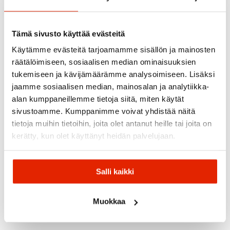
Tämä sivusto käyttää evästeitä
Recommended for you
Käytämme evästeitä tarjoamamme sisällön ja mainosten
räätälöimiseen, sosiaalisen median ominaisuuksien
tukemiseen ja kävijämäärämme analysoimiseen. Lisäksi
jaamme sosiaalisen median, mainosalan ja analytiikka-
alan kumppaneillemme tietoja siitä, miten käytät
sivustoamme. Kumppanimme voivat yhdistää näitä
tietoja muihin tietoihin, joita olet antanut heille tai joita on
kerätty, kun olet käyttänyt heidän palvelujaan.
Shimano
Shimano
Shimano
Muc-
Shimano
Brake
Salli kaikki
Off
Shimano
Moon
SLX
Lever
Hydraulic
(Hydraulic
Muc-Off
Shimano
Moon
Disc
Disc
Mtb
Hydraulinen
E-
Brake
Brake) BL-
Tubeless
Levyjarrukahva
Power
Muokkaa
BR-
MT200
Sealant
BL-MT200
1000
M7100
(Left)
1L
(Vasen)
Etuvalo