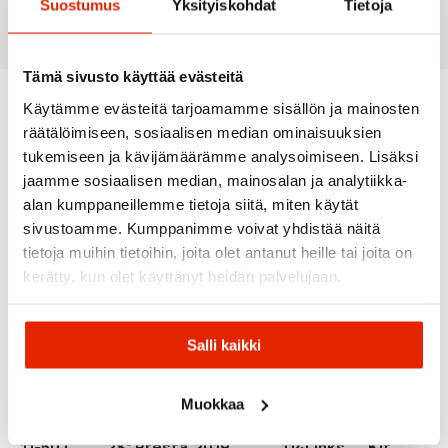
tubeless set-up and puncture protection
Suostumus
Yksityiskohdat
Tietoja
Tämä sivusto käyttää evästeitä
Käytämme evästeitä tarjoamamme sisällön ja mainosten
räätälöimiseen, sosiaalisen median ominaisuuksien
Recommended for you
tukemiseen ja kävijämäärämme analysoimiseen. Lisäksi
jaamme sosiaalisen median, mainosalan ja analytiikka-
alan kumppaneillemme tietoja siitä, miten käytät
sivustoamme. Kumppanimme voivat yhdistää näitä
tietoja muihin tietoihin, joita olet antanut heille tai joita on
kerätty, kun olet käyttänyt heidän palvelujaan.
Salli kaikki
Sram
Sram
Galfer
Sram
Sram 8-
Continental
Zefal
Cassette
Galfer Brake
Speed
Muokkaa
PG-1230
Continental
Pads Shimano
Chain
Zefal
12 speed
Inner Tube
Saint/Zee/XTR
Pc830
Repair
11-50T
28" Presta
2019
114Links
Kit