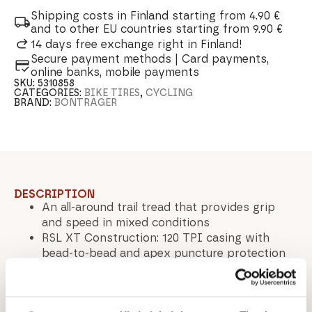
Xt
29X2.40
Shipping costs in Finland starting from 4.90 €
quantity
and to other EU countries starting from 9.90 €
14 days free exchange right in Finland!
Secure payment methods | Card payments,
online banks, mobile payments
SKU:
5310858
CATEGORIES:
BIKE TIRES
,
CYCLING
BRAND:
BONTRAGER
DESCRIPTION
An all-around trail tread that provides grip
and speed in mixed conditions
RSL XT Construction: 120 TPI casing with
bead-to-bead and apex puncture protection
Trail Triple-Compound: medium centre, soft
shoulder and supportive base
The Tubeless Ready (TLR) tyre for easy