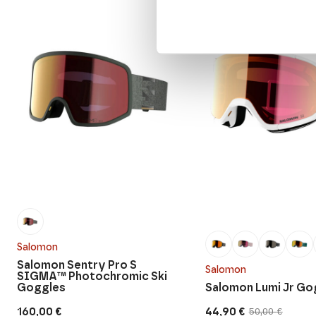
SALE
Salomon
Salomon Sentry Pro S
Salomon
SIGMA™ Photochromic Ski
Goggles
Salomon Lumi Jr Go
160,00
€
44,90
€
50,00
€
Original
Current