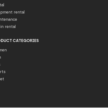
tal
ipment rental
ntenance
in rental
ODUCT CATEGORIES
men
n
s
rts
let