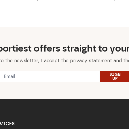
price
price
range:
was:
is:
49,00 €
69,00 €.
59,90 €.
through
79,00 €
ortiest offers straight to you
to the newsletter, I accept the privacy statement and the
Email
SIGN
*
UP
VICES