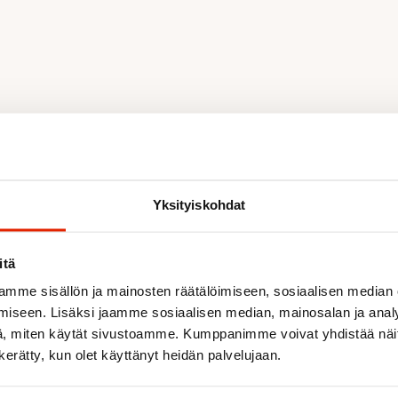
Yksityiskohdat
itä
mme sisällön ja mainosten räätälöimiseen, sosiaalisen median
iseen. Lisäksi jaamme sosiaalisen median, mainosalan ja analy
Recommended for you
, miten käytät sivustoamme. Kumppanimme voivat yhdistää näitä t
n kerätty, kun olet käyttänyt heidän palvelujaan.