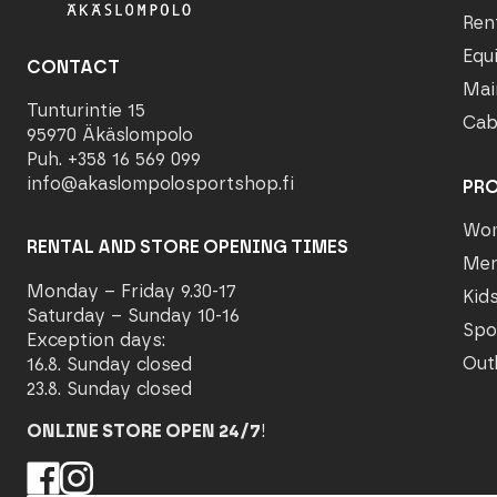
Ren
Equ
CONTACT
Mai
Tunturintie 15
Cab
95970 Äkäslompolo
Puh. +358 16 569 099
info@akaslompolosportshop.fi
PR
Wo
RENTAL AND STORE OPENING TIMES
Me
Monday – Friday 9.30-17
Kid
Saturday – Sunday 10-16
Spo
Exception days:
Out
16.8. Sunday closed
23.8. Sunday closed
ONLINE STORE OPEN 24/7
!