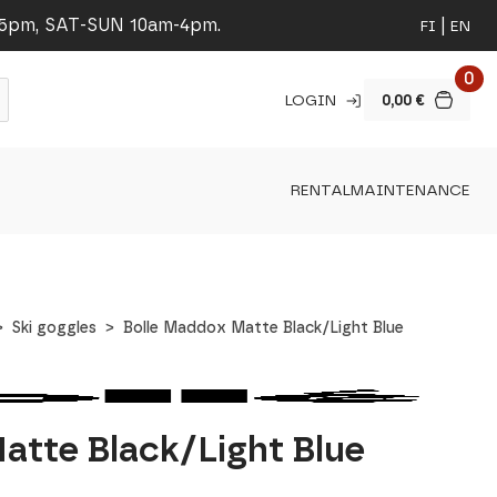
-5pm, SAT-SUN 10am-4pm.
FI
EN
0
LOGIN
0,00
€
RENTAL
MAINTENANCE
Ski goggles
Bolle Maddox Matte Black/Light Blue
atte Black/Light Blue