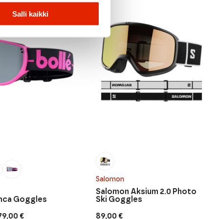
Salli kaikki
Salomon
Salomon Aksium 2.0 Photo
anca Goggles
Ski Goggles
79,00
€
89,00
€