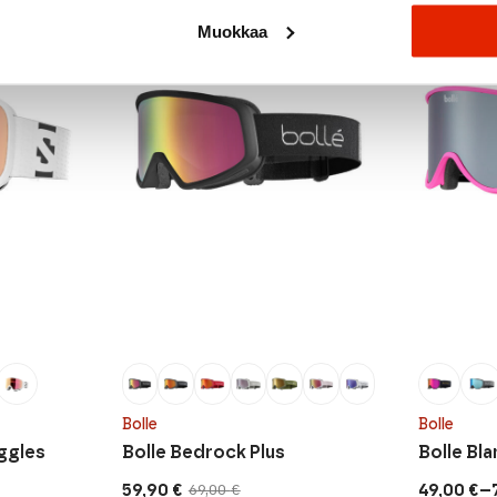
SALE
SALE
Muokkaa
Bolle
Bolle
ggles
Bolle Bedrock Plus
Bolle Bl
–
59,90
€
49,00
€
69,00
€
Original
Current
Price