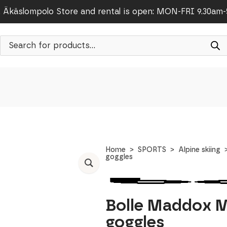
Äkäslompolo Store and rental is open: MON-FRI 9.30am
Products
search
Home
SPORTS
Alpine skiing
goggles
Bolle Maddox M
goggles